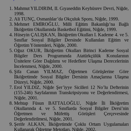
Mahmut YILDIRIM, II. Gıyaseddin Keyhüsrev Devri, Niğde,
1998.
Ali TUNÇ, Osmanlılar’da Okçuluk Sporu, Niğde, 1999.
Mehmet EMİROĞLU, Milli Eğitim Bakanlığı’na Bağlı
İlköğretim Okullarında Basketbol Eğitimi, Niğde, 1999.
Hüseyin ÇALIŞKAN, İlköğretim Okulları I. Kademe 4. ve 5.
Sınıflar Sosyal Bilgiler Dersinde Kullanılan Eğitim ve
Öğretim Yöntemleri, Niğde, 2000.
Oğuz OKUR, İlköğretim Okulları Birinci Kademe Sosyal
Bilgiler Ders Programında Atatürkçülük Konularının
Ünitelere Göre Dağılımı ve Hedeflere Ulaşma Derecelerinin
İncelenmesi, Niğde, 2000.
Şifa Canan YILMAZ, Öğretmen Görüşlerine Göre
İlköğretimde Sosyal Bilgiler Dersinin Amaçlarına Ulaşma
Düzeyi, Niğde, 2000.
Erol YILDIZ, Niğde Şer’iyye Sicilleri 12 No’lu Defterinin
(155-246) Sayfalarının Transkripsiyonu ve Değerlendirmesi,
Niğde, 2001.
Mehtap Füsun BATTALOĞLU, Niğde İli İlköğretim
Okullarında 4. ve 5. Sınıflarda Sosyal Bilgiler Dersi’nin
Öğretmen ve Müfettiş Görüşleri Çerçevesinde
Değerlendirilmesi, Niğde, 2001.
Şerife ALKAN, İlköğretimde Çoklu Ortam Uygulamaları
Kullanarak Öğretme Metotları, Niğde, 2002.