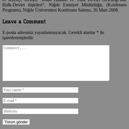
Halk-Devlet ilişkileri”, Niğde Emniyet Müdürlüğü, (Konferans
Programı), Niğde Üniversitesi Konferans Salonu, 26 Mart 2008.
Leave a Comment
E-posta adresiniz yayınlanmayacak.
Gerekli alanlar
*
ile
işaretlenmişlerdir