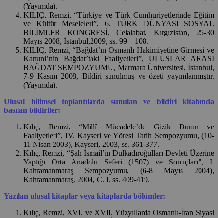
(Yayımda).
KILIÇ, Remzi, “Türkiye ve Türk Cumhuriyetlerinde Eğitim
ve Kültür Meseleleri”, 6. TÜRK DÜNYASI SOSYAL
BİLİMLER KONGRESİ, Celalabat, Kırgızistan, 25-30
Mayıs 2008, İstanbul,2009, ss. 99 – 108.
KILIÇ, Remzi, “Bağdat’ın Osmanlı Hakimiyetine Girmesi ve
Kanuni’nin Bağdat’taki Faaliyetleri”, ULUSLAR ARASI
BAĞDAT SEMPOZYUMU, Marmara Üniversitesi, İstanbul,
7-9 Kasım 2008, Bildiri sunulmuş ve özeti yayımlanmıştır.
(Yayımda).
Ulusal bilimsel toplantılarda sunulan ve bildiri kitabında
basılan bildiriler:
Kılıç, Remzi, “Millî Mücadele’de Gizik Duran ve
Faaliyetleri”, IV. Kayseri ve Yöresi Tarih Sempozyumu, (10-
11 Nisan 2003), Kayseri, 2003, ss. 361-377.
Kılıç, Remzi, “Şah İsmail’in Dulkadıroğulları Devleti Üzerine
Yaptığı Orta Anadolu Seferi (1507) ve Sonuçları”, I.
Kahramanmaraş Sempozyumu, (6-8 Mayıs 2004),
Kahramanmaraş, 2004, C. I, ss. 409-419.
Yazılan ulusal kitaplar veya kitaplarda bölümler:
Kılıç, Remzi, XVI. ve XVII. Yüzyıllarda Osmanlı-İran Siyasi