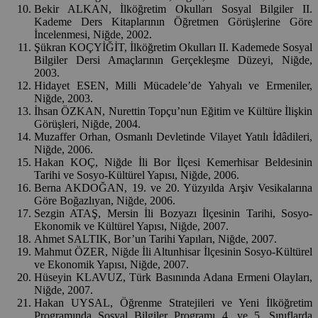
Bekir ALKAN, İlköğretim Okulları Sosyal Bilgiler II.
Kademe Ders Kitaplarının Öğretmen Görüşlerine Göre
İncelenmesi, Niğde, 2002.
Şükran KOÇYİĞİT, İlköğretim Okulları II. Kademede Sosyal
Bilgiler Dersi Amaçlarının Gerçekleşme Düzeyi, Niğde,
2003.
Hidayet ESEN, Milli Mücadele’de Yahyalı ve Ermeniler,
Niğde, 2003.
İhsan ÖZKAN, Nurettin Topçu’nun Eğitim ve Kültüre İlişkin
Görüşleri, Niğde, 2004.
Muzaffer Orhan, Osmanlı Devletinde Vilayet Yatılı İdâdileri,
Niğde, 2006.
Hakan KOÇ, Niğde İli Bor İlçesi Kemerhisar Beldesinin
Tarihi ve Sosyo-Kültürel Yapısı, Niğde, 2006.
Berna AKDOĞAN, 19. ve 20. Yüzyılda Arşiv Vesikalarına
Göre Boğazlıyan, Niğde, 2006.
Sezgin ATAŞ, Mersin İli Bozyazı İlçesinin Tarihi, Sosyo-
Ekonomik ve Kültürel Yapısı, Niğde, 2007.
Ahmet SALTIK, Bor’un Tarihi Yapıları, Niğde, 2007.
Mahmut ÖZER, Niğde İli Altunhisar İlçesinin Sosyo-Kültürel
ve Ekonomik Yapısı, Niğde, 2007.
Hüseyin KLAVUZ, Türk Basınında Adana Ermeni Olayları,
Niğde, 2007.
Hakan UYSAL, Öğrenme Stratejileri ve Yeni İlköğretim
Programında Sosyal Bilgiler Programı 4. ve 5. Sınıflarda