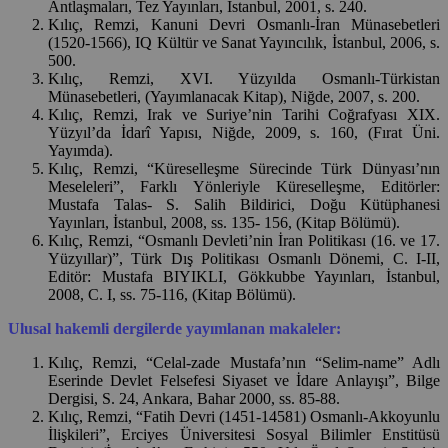
Antlaşmaları, Tez Yayınları, İstanbul, 2001, s. 240.
Kılıç, Remzi, Kanuni Devri Osmanlı-İran Münasebetleri
(1520-1566), IQ Kültür ve Sanat Yayıncılık, İstanbul, 2006, s.
500.
Kılıç, Remzi, XVI. Yüzyılda Osmanlı-Türkistan
Münasebetleri, (Yayımlanacak Kitap), Niğde, 2007, s. 200.
Kılıç, Remzi, Irak ve Suriye’nin Tarihi Coğrafyası XIX.
Yüzyıl’da İdarî Yapısı, Niğde, 2009, s. 160, (Fırat Üni.
Yayımda).
Kılıç, Remzi, “Küreselleşme Sürecinde Türk Dünyası’nın
Meseleleri”, Farklı Yönleriyle Küreselleşme, Editörler:
Mustafa Talas- S. Salih Bildirici, Doğu Kütüphanesi
Yayınları, İstanbul, 2008, ss. 135- 156, (Kitap Bölümü).
Kılıç, Remzi, “Osmanlı Devleti’nin İran Politikası (16. ve 17.
Yüzyıllar)”, Türk Dış Politikası Osmanlı Dönemi, C. I-II,
Editör: Mustafa BIYIKLI, Gökkubbe Yayınları, İstanbul,
2008, C. I, ss. 75-116, (Kitap Bölümü).
Ulusal hakemli dergilerde yayımlanan makaleler:
Kılıç, Remzi, “Celal-zade Mustafa’nın “Selim-name” Adlı
Eserinde Devlet Felsefesi Siyaset ve İdare Anlayışı”, Bilge
Dergisi, S. 24, Ankara, Bahar 2000, ss. 85-88.
Kılıç, Remzi, “Fatih Devri (1451-14581) Osmanlı-Akkoyunlu
İlişkileri”, Erciyes Üniversitesi Sosyal Bilimler Enstitüsü