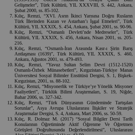
Gelişmeler”, Türk Kültürü, YIL XXXVIII, S. 442, Ankara,
Şubat 2000, ss. 85-102.
Kılıç, Remzi, “XVI. Asrın İkinci Yarısına Doğru Rusların
Türk İllerinden Kazan ve Astarhan’ı İşgal Etmeleri”, Türk
Kültürü, YIL XXXIX, S. 454, Ankara, Şubat 2001, ss. 90-96.
Kılıç, Remzi, “Osmanlı Devleti’nde Medreseler”, Türk
Kültürü, YIL XXXIX, S. 456, Ankara, Nisan 2001, ss. 205-
216.
Kılıç, Remzi, “Osmanlı-İran Arasında Kasr-ı Şirin Barış
Antlaşması (1639)”, Türk Kültürü, YIL XXXIX, S. 460,
Ankara, Ağustos 2001, ss. 479-493.
Kılıç, Remzi, “Yavuz Sultan Selim Devri (1512-1520)
Osmanlı-Özbek Münasebetleri”, Kırgızistan-Türkiye Manas
Üniversitesi Sosyal Bilimler Enstitüsü Dergisi, S. 1, Bişkek-
Kırgızistan, 2001, ss. 88-102.
Kılıç, Remzi, “Misyonerlik ve Türkiye’ye Yönelik Misyoner
Faaliyetleri”, Türklük Bilimi Araştırmaları, S. 19, Niğde,
Bahar 2006, ss. 327-342.
Kılıç, Remzi, “Türk Dünyasının Gündeminde Tartışılan
Sorunlar”, Asya Avrupa Uluslararası İlişkiler ve Stratejik
Araştırmalar Dergisi, S. 4, Ankara, Mart 2006, ss. 50-59.
Kılıç, R. Dolmaz M. (2017) “Sosyal Bilgiler Dersi Tarih
Konularının Öğretiminde Aktif Öğrenme Ve Öğretmen
Görüşleri Doğrultusunda Değerlendirilmesi”, Uluslararası