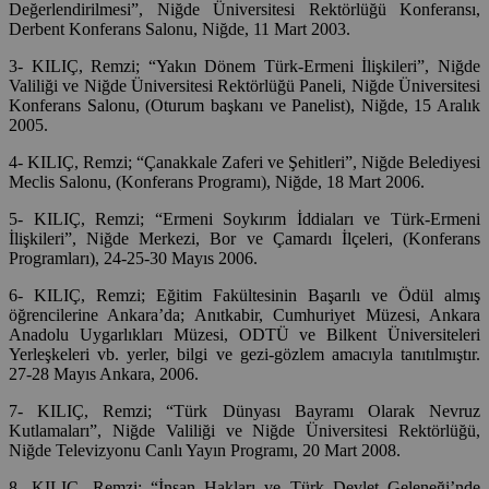
Değerlendirilmesi”, Niğde Üniversitesi Rektörlüğü Konferansı,
Derbent Konferans Salonu, Niğde, 11 Mart 2003.
3- KILIÇ, Remzi; “Yakın Dönem Türk-Ermeni İlişkileri”, Niğde
Valiliği ve Niğde Üniversitesi Rektörlüğü Paneli, Niğde Üniversitesi
Konferans Salonu, (Oturum başkanı ve Panelist), Niğde, 15 Aralık
2005.
4- KILIÇ, Remzi; “Çanakkale Zaferi ve Şehitleri”, Niğde Belediyesi
Meclis Salonu, (Konferans Programı), Niğde, 18 Mart 2006.
5- KILIÇ, Remzi; “Ermeni Soykırım İddiaları ve Türk-Ermeni
İlişkileri”, Niğde Merkezi, Bor ve Çamardı İlçeleri, (Konferans
Programları), 24-25-30 Mayıs 2006.
6- KILIÇ, Remzi; Eğitim Fakültesinin Başarılı ve Ödül almış
öğrencilerine Ankara’da; Anıtkabir, Cumhuriyet Müzesi, Ankara
Anadolu Uygarlıkları Müzesi, ODTÜ ve Bilkent Üniversiteleri
Yerleşkeleri vb. yerler, bilgi ve gezi-gözlem amacıyla tanıtılmıştır.
27-28 Mayıs Ankara, 2006.
7- KILIÇ, Remzi; “Türk Dünyası Bayramı Olarak Nevruz
Kutlamaları”, Niğde Valiliği ve Niğde Üniversitesi Rektörlüğü,
Niğde Televizyonu Canlı Yayın Programı, 20 Mart 2008.
8- KILIÇ, Remzi; “İnsan Hakları ve Türk Devlet Geleneği’nde