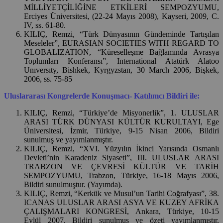
MİLLİYETÇİLİĞİNE ETKİLERİ SEMPOZYUMU,
Erciyes Üniversitesi, (22-24 Mayıs 2008), Kayseri, 2009, C.
IV, ss. 61-80.
KILIÇ, Remzi, “Türk Dünyasının Gündeminde Tartışılan
Meseleler”, EURASIAN SOCIETIES WITH REGARD TO
GLOBALIZATION, “Küreselleşme Bağlamında Avrasya
Toplumları Konferansı”, International Atatürk Alatoo
Unıversıty, Bishkek, Kyrgyzstan, 30 March 2006, Bişkek,
2006, ss. 75-85
Uluslararası Kongrelerde Konuşmacı- Katılımcı Bildiri ile:
KILIÇ, Remzi, “Türkiye’de Misyonerlik”, 1. ULUSLAR
ARASI TÜRK DÜNYASI KÜLTÜR KURULTAYI, Ege
Üniversitesi, İzmir, Türkiye, 9-15 Nisan 2006, Bildiri
sunulmuş ve yayımlanmıştır.
KILIÇ, Remzi, “XVI. Yüzyılın İkinci Yarısında Osmanlı
Devleti’nin Karadeniz Siyaseti”, III. ULUSLAR ARASI
TRABZON VE ÇEVRESİ KÜLTÜR VE TARİH
SEMPOZYUMU, Trabzon, Türkiye, 16-18 Mayıs 2006,
Bildiri sunulmuştur. (Yayımda).
KILIÇ, Remzi, “Kerkük ve Musul’un Tarihi Coğrafyası”, 38.
ICANAS ULUSLAR ARASI ASYA VE KUZEY AFRİKA
ÇALIŞMALARI KONGRESİ, Ankara, Türkiye, 10-15
Eylül 2007, Bildiri sunulmuş ve özeti yayımlanmıştır,