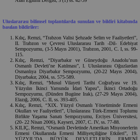
Alan Eğitimi Dergisi, 3 (1) ss. 42-59
Uluslararası bilimsel toplantılarda sunulan ve bildiri kitabında
basılan bildiriler:
Kılıç, Remzi, “Trabzon Valisi Şehzade Selim ve Faaliyetleri”,
II. Trabzon ve Çevresi Uluslararası Tarih -Dil- Edebiyat
Sempozyumu, (3-5 Mayıs 2001), Trabzon, 2001, C. I, ss. 99-
115.
Kılıç, Remzi, “Diyarbakır ve Güneydoğu Anadolu’nun
Osmanlı Devleti’ne Katılması”, I. Uluslararası Oğuzlardan
Osmanlıya Diyarbakır Sempozyumu, (20-22 Mayıs 2004),
Diyarbakır, 2004, ss. 575-589.
Kılıç, Remzi, “Musul Vilayeti Tarihi Coğrafyası ve 19.
Yüzyılın İkinci Yarısında İdari Yapısı”, İkinci Ortadoğu
Sempozyumu, (Dünden Bugüne Irak), (27-29 Mayıs 2004),
Elazığ, 2006, C. II, ss. 393-405.
Kılıç, Remzi, “XIX. Yüzyıl Osmanlı Yönetiminde Ermeni
Okulları ve Faaliyetleri”, Uluslararası Türk-Ermeni Toplumu
Birlikte Yaşama Sanatı Sempozyumu, Erciyes Üniversitesi,
(20- 22 Nisan 2006), Kayseri, 2007, C. IV, ss. 77-88.
KILIÇ, Remzi, “Osmanlı Devletinde Amerikan Misyonerlerin
Ermeni Okullarında Ermeni Milliyetçiliğine Etkileri”, 19.
YÜZYIL’DA BÜYÜK DEVLETLERİN ERMENİ