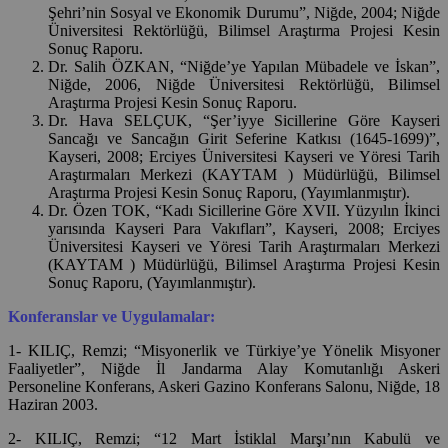
Şehri’nin Sosyal ve Ekonomik Durumu”, Niğde, 2004; Niğde
Üniversitesi Rektörlüğü, Bilimsel Araştırma Projesi Kesin
Sonuç Raporu.
Dr. Salih ÖZKAN, “Niğde’ye Yapılan Mübadele ve İskan”,
Niğde, 2006, Niğde Üniversitesi Rektörlüğü, Bilimsel
Araştırma Projesi Kesin Sonuç Raporu.
Dr. Hava SELÇUK, “Şer’iyye Sicillerine Göre Kayseri
Sancağı ve Sancağın Girit Seferine Katkısı (1645-1699)”,
Kayseri, 2008; Erciyes Üniversitesi Kayseri ve Yöresi Tarih
Araştırmaları Merkezi (KAYTAM ) Müdürlüğü, Bilimsel
Araştırma Projesi Kesin Sonuç Raporu, (Yayımlanmıştır).
Dr. Özen TOK, “Kadı Sicillerine Göre XVII. Yüzyılın İkinci
yarısında Kayseri Para Vakıfları”, Kayseri, 2008; Erciyes
Üniversitesi Kayseri ve Yöresi Tarih Araştırmaları Merkezi
(KAYTAM ) Müdürlüğü, Bilimsel Araştırma Projesi Kesin
Sonuç Raporu, (Yayımlanmıştır).
Konferanslar ve Uygulamalar:
1- KILIÇ, Remzi; “Misyonerlik ve Türkiye’ye Yönelik Misyoner
Faaliyetler”, Niğde İl Jandarma Alay Komutanlığı Askeri
Personeline Konferans, Askeri Gazino Konferans Salonu, Niğde, 18
Haziran 2003.
2- KILIÇ, Remzi; “12 Mart İstiklal Marşı’nın Kabulü ve