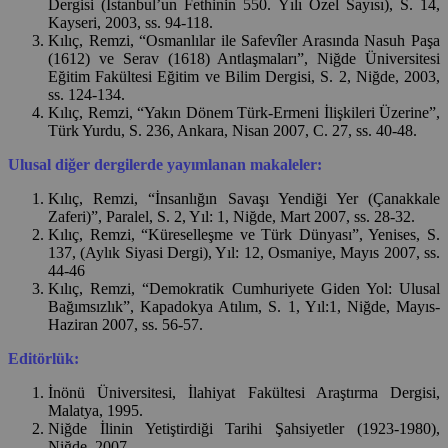
Dergisi (İstanbul’un Fethinin 550. Yılı Özel Sayısı), S. 14,
Kayseri, 2003, ss. 94-118.
Kılıç, Remzi, “Osmanlılar ile Safevîler Arasında Nasuh Paşa
(1612) ve Serav (1618) Antlaşmaları”, Niğde Üniversitesi
Eğitim Fakültesi Eğitim ve Bilim Dergisi, S. 2, Niğde, 2003,
ss. 124-134.
Kılıç, Remzi, “Yakın Dönem Türk-Ermeni İlişkileri Üzerine”,
Türk Yurdu, S. 236, Ankara, Nisan 2007, C. 27, ss. 40-48.
Ulusal diğer dergilerde yayımlanan makaleler:
Kılıç, Remzi, “İnsanlığın Savaşı Yendiği Yer (Çanakkale
Zaferi)”, Paralel, S. 2, Yıl: 1, Niğde, Mart 2007, ss. 28-32.
Kılıç, Remzi, “Küreselleşme ve Türk Dünyası”, Yenises, S.
137, (Aylık Siyasi Dergi), Yıl: 12, Osmaniye, Mayıs 2007, ss.
44-46
Kılıç, Remzi, “Demokratik Cumhuriyete Giden Yol: Ulusal
Bağımsızlık”, Kapadokya Atılım, S. 1, Yıl:1, Niğde, Mayıs-
Haziran 2007, ss. 56-57.
Editörlük:
İnönü Üniversitesi, İlahiyat Fakültesi Araştırma Dergisi,
Malatya, 1995.
Niğde İlinin Yetiştirdiği Tarihi Şahsiyetler (1923-1980),
Niğde, 2007.