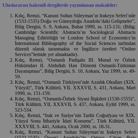
Uluslararası hakemli dergilerde yayımlanan makaleler:
Kılıç, Remzi, “Kanuni Sultan Süleyman’ın Irakeyn Seferi’nde
(1533-1535) Doğu ve Güneydoğu Anadolu’daki Gelişmeler”,
Bilig Dergisi, S. 9, Ankara, Bahar 1999, ss. 115-131; (Bilig;
Cambridge Scientific Abstracts’ın Sociological Abstracts
Managing Editörlüğü ve London School of Economics’in
İnternational Bibliography of the Social Sciences tarfından
düzenli olarak taranmakta ve İngilizce özetleri “Online
Services”lerinde yer almaktadır).
Kılıç, Remzi, “Osmanlı Padişahı III. Murad ve Özbek
Hükümdarı II. Abdullah Han Dönemi Osmanlı-Türkistan
Dayanışması”, Bilig Dergisi, S. 10, Ankara, Yaz 1999, ss. 49-
59.
Kılıç, Remzi, “Osmanlı Türkiyesi’nde Azınlık Okulları (XIX.
Yüzyıl)”, Türk Kültürü, YIL XXXVII, S. 431, Ankara, Mart
1999, ss. 151-159.
Kılıç, Remzi, “Osmanlı-Özbek Siyasi İlişkileri (1530-1555)”,
Türk Kültürü, YIL XXXVII, S. 437, Ankara, Eylül 1999, ss.
523-534.
Kılıç, Remzi, “Irak ve Suriye’nin Tarihi Coğrafyası ve XIX.
Yüzyıl Sonu İtibariyle İdari Konumu”, Türk Kültürü, YIL
XXXVIII, S. 441, Ankara, Ocak 2000, ss. 18-31.
Kılıç, Remzi, “Kanuni Sultan Süleyman’ın Irakeyn Seferi
(1533-1535) Öncesi Anadolu’da Ortaya Çıkan Bazı