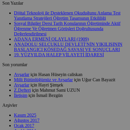
Son Yazılar
Dijital Teknoloji ile Desteklenen Okuduğunu Anlama Test
Yanıtlama Stratejileri Öğretim Tasarısının Etkililiği
Sosyal Bilgiler Dersi Tarih Konularının Öğretiminde Aktif
Öğrenme Ve Öğretmen Görüşleri Doğrultusunda
Değerlendirilmesi
ADANA ERMENİ OLAYLARI (1909)
ANADOLU SELÇUKLU DEVLETİ’NİN YIKILIŞININ
BAŞLANGICI KÖSEDAĞ SAVAŞI VE SONUÇLARI
19. YÜZYILDA HALEP VİLAYETİ İDARESİ
Son yorumlar
Avşarlar
için
Hasan Hüseyin caliskan
Milli Bütünlüğümüz ve Avşarlar
için
Uğur Can Bayazit
Avşarlar
için
Hayri Şimşek
Z.Defteri
için
Mahmut Sami UZUN
İletişim
için
İsmail Bezgün
Arşivler
Kasım 2025
Ağustos 2017
Ocak 2017