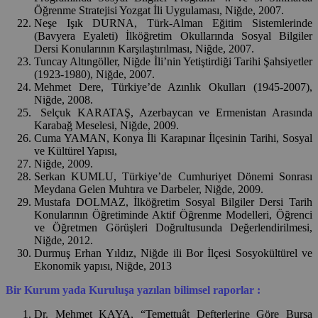
Öğrenme Stratejisi Yozgat İli Uygulaması, Niğde, 2007.
Neşe Işık DURNA, Türk-Alman Eğitim Sistemlerinde
(Bavyera Eyaleti) İlköğretim Okullarında Sosyal Bilgiler
Dersi Konularının Karşılaştırılması, Niğde, 2007.
Tuncay Altıngöller, Niğde İli’nin Yetiştirdiği Tarihi Şahsiyetler
(1923-1980), Niğde, 2007.
Mehmet Dere, Türkiye’de Azınlık Okulları (1945-2007),
Niğde, 2008.
Selçuk KARATAŞ, Azerbaycan ve Ermenistan Arasında
Karabağ Meselesi, Niğde, 2009.
Cuma YAMAN, Konya İli Karapınar İlçesinin Tarihi, Sosyal
ve Kültürel Yapısı,
Niğde, 2009.
Serkan KUMLU, Türkiye’de Cumhuriyet Dönemi Sonrası
Meydana Gelen Muhtıra ve Darbeler, Niğde, 2009.
Mustafa DOLMAZ, İlköğretim Sosyal Bilgiler Dersi Tarih
Konularının Öğretiminde Aktif Öğrenme Modelleri, Öğrenci
ve Öğretmen Görüşleri Doğrultusunda Değerlendirilmesi,
Niğde, 2012.
Durmuş Erhan Yıldız, Niğde ili Bor İlçesi Sosyokültürel ve
Ekonomik yapısı, Niğde, 2013
Bir Kurum yada Kuruluşa yazılan bilimsel raporlar :
Dr. Mehmet KAYA, “Temettuât Defterlerine Göre Bursa