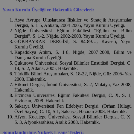
Yayın Kurulu Üyeliği ve Hakemlik Görevleri:
Asya Avrupa Uluslararası İlişkiler ve Stratejik Araştırmalar
Dergisi, S. 1-5, Ankara, 2004-2005, Yayın Kurulu Üyeliği.
Niğde Üniversitesi Eğitim Fakültesi “Eğitim ve Bilim
Dergisi”, S. 1-2, Niğde, 2002-2003, Yayın Kurulu Üyeliği.
GÖKBAYRAK DERGİSİ, S. 84-89…, Kayseri, Yayın
Kurulu Üyeliği.
Kapadokya Atılım, S. 1-8, Niğde, 2007-2008, Bilim ve
Danışma Kurulu Üyeliği.
Çukurova Üniversitesi Sosyal Bilimler Enstitüsü Dergisi, C.
14, S. 2, Adana, 2005, Hakemlik.
Türklük Bilimi Araştırmaları, S. 18-22, Niğde, Güz 2005- Yaz
2008, Hakemlik.
Hikmet Dergisi, İnönü Üniversitesi, S. 2, Malatya, Yaz 2008,
Hakemlik.
Erzincan Üniversitesi Eğitim Fakültesi Dergisi, C. X, S. 1,
Erzincan, 2008. Hakemlik
Sakarya Üniversitesi Fen Edebiyat Dergisi, (Orhan Hülagü
Özel Sayısı), C. 10, S.1, Sakarya, Haziran 2008, Hakemlik.
Afyon Kocatepe Üniversitesi Sosyal Bilimler Dergisi, C. X,
S. 3, Afyonkarahisar, Aralık 2008, Hakemlik.
Sonuçlandırılmış Yüksek Lisans Tezleri: