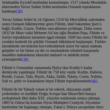
Selahaddin Eyyubî tarafından kurtarılmıştır. 1517 yılında Memluklu
idaresinden Yavuz Sultan Selim tarafından Osmanlı topraklarına
katılmıştı
[38]
.
Yavuz Sultan Selim’in 24 Ağustos 1516’da Mercidâbık zaferinden
sonra Osmanlı hâkimiyetine giren Filistin, idarî bakımdan Şam’a
bağlı; Kudüs, Gazze, Nablus sancaklarına ayrılmıştı. Daha sonra
1832’de Mısır valisi Mehmet Ali’nin oğlu İbrahim Paşa, Filistin ve
Suriye topraklarını tamamen işgal etmiştir. 1840’tan sonra Filistin’de
yeniden kudretli bir şekilde Osmanlı hâkimiyeti başlamıştır. Türkler
memlekette mevkilerini kuvvetlendirmek üzere bir takım ıslahata
giriştiler ve bir birine zıt din ve mezheplerin rekabeti karşısında
muaddes makamların idaresini maharet ve adaletle temin
eylemişlerdir
[39]
.
Filistin’e Osmanlılar zamanında Hafya’dan Kudüs’e kadar
demiryolu yapılmıştır. Filistin’de 750 köy vardır. Kudüs, Habron,
Remle, Gazze, Yafa, Hayfa, Akka, Safde, Nâsira, Cenin, Nablus,
Salt vs. şehir ve kasabaların hepsi Filistin topraklarındadır
[40]
.
Filistin’de bir Yahudi vatanı te’sis ederek, dünyanın çeşitli
yerlerinden ve özellikle Doğu Avrupa’dan Musevîleri buraya
yerleştirmek fikri daha XIX. yüzyılın sonlarında ortaya çıkmıştı.
1885’te Odesa’da kurulan Siyon Muhipleri Cemiyeti, Siyonizm
hareketine bir başlangıç olmuştu. Fakat I. Dünya savaşından önce