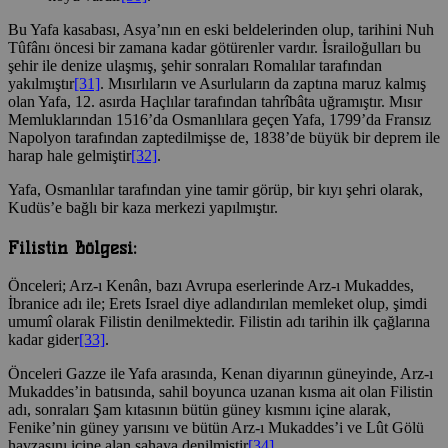
Bu Yafa kasabası, Asya’nın en eski beldelerinden olup, tarihini Nuh
Tûfânı öncesi bir zamana kadar götürenler vardır. İsrailoğulları bu
şehir ile denize ulaşmış, şehir sonraları Romalılar tarafından
yakılmıştır
[31]
. Mısırlıların ve Asurluların da zaptına maruz kalmış
olan Yafa, 12. asırda Haçlılar tarafından tahrîbâta uğramıştır. Mısır
Memluklarından 1516’da Osmanlılara geçen Yafa, 1799’da Fransız
Napolyon tarafından zaptedilmişse de, 1838’de büyük bir deprem ile
harap hale gelmiştir
[32]
.
Yafa, Osmanlılar tarafından yine tamir görüp, bir kıyı şehri olarak,
Kudüs’e bağlı bir kaza merkezi yapılmıştır.
Filistin Bölgesi:
Önceleri; Arz-ı Kenân, bazı Avrupa eserlerinde Arz-ı Mukaddes,
İbranice adı ile; Erets Israel diye adlandırılan memleket olup, şimdi
umumî olarak Filistin denilmektedir. Filistin adı tarihin ilk çağlarına
kadar gider
[33]
.
Önceleri Gazze ile Yafa arasında, Kenan diyarının güneyinde, Arz-ı
Mukaddes’in batısında, sahil boyunca uzanan kısma ait olan Filistin
adı, sonraları Şam kıtasının bütün güney kısmını içine alarak,
Fenike’nin güney yarısını ve bütün Arz-ı Mukaddes’i ve Lût Gölü
havzasını içine alan sahaya denilmiştir
[34]
.