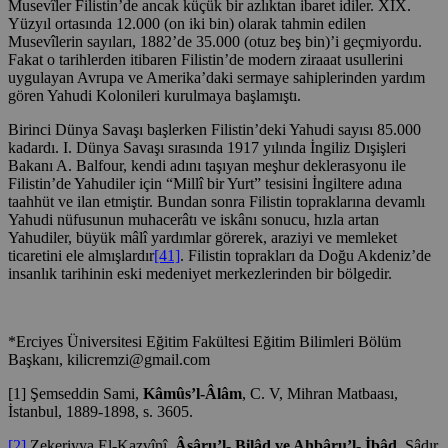
Musevîler Filistin’de ancak küçük bir azlıktan ibaret idiler. XIX.
Yüzyıl ortasında 12.000 (on iki bin) olarak tahmin edilen
Musevîlerin sayıları, 1882’de 35.000 (otuz beş bin)’i geçmiyordu.
Fakat o tarihlerden itibaren Filistin’de modern ziraaat usullerini
uygulayan Avrupa ve Amerika’daki sermaye sahiplerinden yardım
gören Yahudi Kolonileri kurulmaya başlamıştı.
Birinci Dünya Savaşı başlerken Filistin’deki Yahudi sayısı 85.000
kadardı. I. Dünya Savaşı sırasında 1917 yılında İngiliz Dışişleri
Bakanı A. Balfour, kendi adını taşıyan meşhur deklerasyonu ile
Filistin’de Yahudiler için “Millî bir Yurt” tesisini İngiltere adına
taahhüt ve ilan etmiştir. Bundan sonra Filistin topraklarına devamlı
Yahudi nüfusunun muhacerâtı ve iskânı sonucu, hızla artan
Yahudiler, büyük mâlî yardımlar görerek, araziyi ve memleket
ticaretini ele almışlardır
[41]
. Filistin toprakları da Doğu Akdeniz’de
insanlık tarihinin eski medeniyet merkezlerinden bir bölgedir.
*Erciyes Üniversitesi Eğitim Fakültesi Eğitim Bilimleri Bölüm
Başkanı, kilicremzi@gmail.com
[1] Şemseddin Sami,
Kâmûs’l-Âlâm
, C. V, Mihran Matbaası,
İstanbul, 1889-1898, s. 3605.
[2]
Zekeriyya El-Kazvînî,
Âsâru’l- Bilâd ve Ahbâru’l- İbâd
, Sâdır