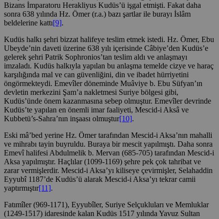
Bizans İmparatoru Herakliyus Kudüs’ü işgal etmişti. Fakat daha
sonra 638 yılında Hz. Ömer (r.a.) bazı şartlar ile burayı İslâm
beldelerine kattı
[9]
.
Kudüs halkı şehri bizzat halifeye teslim etmek istedi. Hz. Ömer, Ebu
Ubeyde’nin daveti üzerine 638 yılı içerisinde Câbiye’den Kudüs’e
gelerek şehri Patrik Sophronios’tan teslim aldı ve anlaşmayı
imzaladı. Kudüs halkıyla yapılan bu anlaşma temelde cizye ve haraç
karşılığında mal ve can güvenliğini, din ve ibadet hürriyetini
öngörmekteydi. Emevîler döneminde Muâviye b. Ebu Süfyan’ın
devletin merkezini Şam’a nakletmesi Suriye bölgesi gibi,
Kudüs’ünde önem kazanmasına sebep olmuştur. Emevîler devrinde
Kudüs’te yapılan en önemli imar faaliyeti, Mescid-i Aksâ ve
Kubbetü’s-Sahra’nın inşaası olmuştur
[10]
.
Eski mâ’bed yerine Hz. Ömer tarafından Mescid-i Aksa’nın mahalli
ve mihrabı tayin buyruldu. Buraya bir mescit yapılmıştı. Daha sonra
Emevî halifesi Abdulmelik b. Mervan (685-705) tarafından Mescid-i
Aksa yapılmıştır. Haçlılar (1099-1169) şehre pek çok tahribat ve
zarar vermişlerdir. Mescid-i Aksa’yı kiliseye çevirmişler, Selahaddin
Eyyubî 1187’de Kudüs’ü alarak Mescid-i Aksa’yı tekrar camii
yaptırmıştır
[11]
.
Fatımîler (969-1171), Eyyubîler, Suriye Selçukluları ve Memluklar
(1249-1517) idaresinde kalan Kudüs 1517 yılında Yavuz Sultan