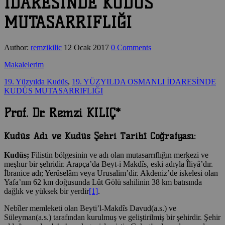
İDARESİNDE KUDÜS
MUTASARRIFLIĞI
Author:
remzikilic
12 Ocak 2017
0 Comments
Makalelerim
19. Yüzyılda Kudüs
,
19. YÜZYILDA OSMANLI İDARESİNDE
KUDÜS MUTASARRIFLIĞI
Prof. Dr. Remzi KILIÇ*
Kudüs Adı ve Kudüs Şehri Tarihî Coğrafyası:
Kudüs;
Filistin bölgesinin ve adı olan mutasarrıflığın merkezi ve
meşhur bir şehridir. Arapça’da Beyt-i Makdîs, eski adıyla Îliyâ’dır.
İbranice adı; Yerûselâm veya Urusalim’dir. Akdeniz’de iskelesi olan
Yafa’nın 62 km doğusunda Lût Gölü sahilinin 38 km batısında
dağlık ve yüksek bir yerdir
[1]
.
Nebîler memleketi olan Beyti’l-Makdîs Davud(a.s.) ve
Süleyman(a.s.) tarafından kurulmuş ve geliştirilmiş bir şehirdir. Şehir