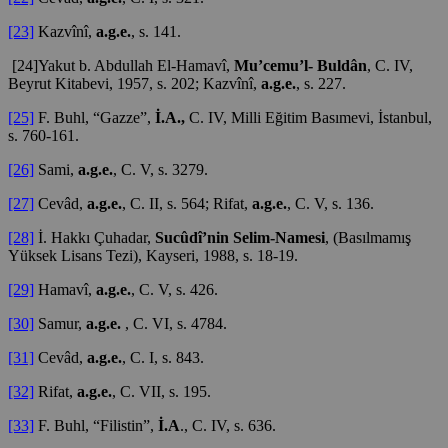
[23]
Kazvînî,
a.g.e.
, s. 141.
[24]Yakut b. Abdullah El-Hamavî,
Mu’cemu’l- Buldân
, C. IV,
Beyrut Kitabevi, 1957, s. 202; Kazvînî,
a.g.e.
, s. 227.
[25]
F. Buhl, “Gazze”,
İ.A.,
C. IV, Milli Eğitim Basımevi, İstanbul,
s. 760-161.
[26]
Sami,
a.g.e.
, C. V, s. 3279.
[27]
Cevâd,
a.g.e.
, C. II, s. 564; Rifat,
a.g.e.
, C. V, s. 136.
[28]
İ. Hakkı Çuhadar,
Sucûdî’nin Selim-Namesi
, (Basılmamış
Yüksek Lisans Tezi), Kayseri, 1988, s. 18-19.
[29]
Hamavî,
a.g.e.
, C. V, s. 426.
[30]
Samur,
a.g.e.
, C. VI, s. 4784.
[31]
Cevâd,
a.g.e.
, C. I, s. 843.
[32]
Rifat,
a.g.e.
, C. VII, s. 195.
[33]
F. Buhl, “Filistin”,
İ.A
., C. IV, s. 636.