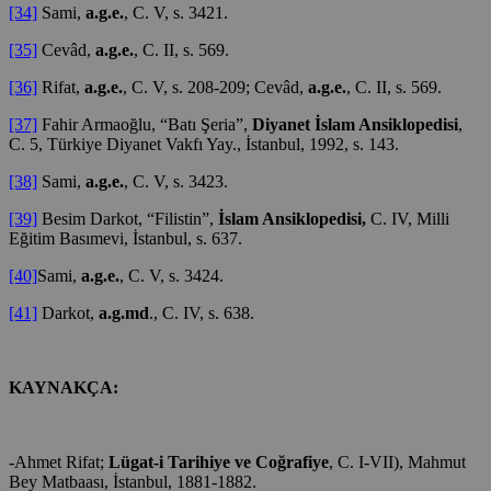
[34]
Sami,
a.g.e.
, C. V, s. 3421.
[35]
Cevâd,
a.g.e.
, C. II, s. 569.
[36]
Rifat,
a.g.e.
, C. V, s. 208-209; Cevâd,
a.g.e.
, C. II, s. 569.
[37]
Fahir Armaoğlu, “Batı Şeria”,
Diyanet İslam Ansiklopedisi
,
C. 5, Türkiye Diyanet Vakfı Yay., İstanbul, 1992, s. 143.
[38]
Sami,
a.g.e.
, C. V, s. 3423.
[39]
Besim Darkot, “Filistin”,
İslam Ansiklopedisi,
C. IV, Milli
Eğitim Basımevi, İstanbul, s. 637.
[40]
Sami,
a.g.e.
, C. V, s. 3424.
[41]
Darkot,
a.g.md
., C. IV, s. 638.
KAYNAKÇA:
-Ahmet Rifat;
Lügat-i Tarihiye ve Coğrafiye
, C. I-VII), Mahmut
Bey Matbaası, İstanbul, 1881-1882.