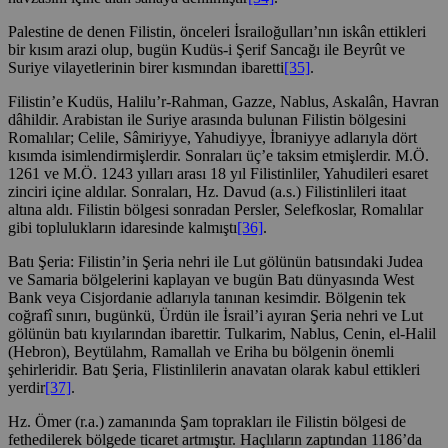
Palestine de denen Filistin, önceleri İsrailoğulları’nın iskân ettikleri
bir kısım arazi olup, bugün Kudüs-i Şerif Sancağı ile Beyrût ve
Suriye vilayetlerinin birer kısmından ibaretti
[35]
.
Filistin’e Kudüs, Halilu’r-Rahman, Gazze, Nablus, Askalân, Havran
dâhildir. Arabistan ile Suriye arasında bulunan Filistin bölgesini
Romalılar; Celile, Sâmiriyye, Yahudiyye, İbraniyye adlarıyla dört
kısımda isimlendirmişlerdir. Sonraları üç’e taksim etmişlerdir. M.Ö.
1261 ve M.Ö. 1243 yılları arası 18 yıl Filistinliler, Yahudileri esaret
zinciri içine aldılar. Sonraları, Hz. Davud (a.s.) Filistinlileri itaat
altına aldı. Filistin bölgesi sonradan Persler, Selefkoslar, Romalılar
gibi toplulukların idaresinde kalmıştı
[36]
.
Batı Şeria: Filistin’in Şeria nehri ile Lut gölünün batısındaki Judea
ve Samaria bölgelerini kaplayan ve bugün Batı dünyasında West
Bank veya Cisjordanie adlarıyla tanınan kesimdir. Bölgenin tek
coğrafî sınırı, bugünkü, Ürdün ile İsrail’i ayıran Şeria nehri ve Lut
gölünün batı kıyılarından ibarettir. Tulkarim, Nablus, Cenin, el-Halil
(Hebron), Beytülahm, Ramallah ve Eriha bu bölgenin önemli
şehirleridir. Batı Şeria, Flistinlilerin anavatan olarak kabul ettikleri
yerdir
[37]
.
Hz. Ömer (r.a.) zamanında Şam toprakları ile Filistin bölgesi de
fethedilerek bölgede ticaret artmıştır. Haçlıların zaptından 1186’da