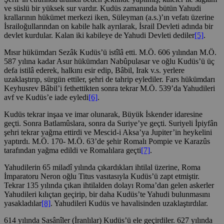
ve süslü bir yüksek sur vardır. Kudüs zamanında bütün Yahudi
krallarının hükümet merkezi iken, Süleyman (a.s.)’ın vefatı üzerine
İsrailoğullarından on kabile halk ayrılarak, İsrail Devleti adında bir
devlet kurdular. Kalan iki kabileye de Yahudi Devleti dediler
[5]
.
Mısır hükümdarı Sezâk Kudüs’ü istîlâ etti. M.Ö. 606 yılından M.Ö.
587 yılına kadar Asur hükümdarı Nabûpulasar ve oğlu Kudüs’ü üç
defa istilâ ederek, halkını esir edip, Bâbil, Irak v.s. yerlere
uzaklaştırıp, sürgün ettiler, şehri de tahrip eylediler. Fars hükümdarı
Keyhusrev Bâbil’i fethettikten sonra tekrar M.Ö. 539’da Yahudileri
avf ve Kudüs’e iade eyledi
[6]
.
Kudüs tekrar inşaa ve imar olunarak, Büyük İskender idaresine
geçti. Sonra Batlamûslara, sonra da Suriye’ye geçti. Suriyeli İpiyfân
şehri tekrar yağma ettirdi ve Mescid-i Aksa’ya Jupiter’in heykelini
yaptırdı. M.Ö. 170- M.Ö. 63’de şehir Romalı Pompie ve Karazûs
tarafından yağma edildi ve Romalılara geçti
[7]
.
Yahudilerin 65 miladî yılında çıkardıkları ihtilal üzerine, Roma
İmparatoru Neron oğlu Titus vasıtasıyla Kudüs’ü zapt etmiştir.
Tekrar 135 yılında çıkan ihtilalden dolayı Roma’dan gelen askerler
Yahudileri kılıçtan geçirip, bir daha Kudüs’te Yahudi bulunmasını
yasakladılar
[8]
. Yahudileri Kudüs ve havalisinden uzaklaştırdılar.
614 yılında Sasânîler (İranlılar) Kudüs’ü ele geçirdiler. 627 yılında