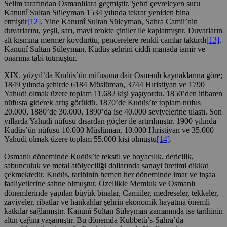
Selim tarafından Osmanlılara geçmiştir. Şehri çevreleyen suru
Kanunî Sultan Süleyman 1534 yılında tekrar yeniden bina
etmiştir
[12]
. Yine Kanunî Sultan Süleyman, Sahra Camii’nin
duvarlarını, yeşil, sarı, mavi renkte çiniler ile kaplatmıştır. Duvarların
alt kısmına mermer koydurttu, pencerelere renkli camlar taktırdı
[13]
.
Kanunî Sultan Süleyman, Kudüs şehrini ciddî manada tamir ve
onarıma tabi tutmuştur.
XIX. yüzyıl’da Kudüs’ün nüfusuna dair Osmanlı kaynaklarına göre;
1849 yılında şehirde 6184 Müslüman, 3744 Hıristiyan ve 1790
Yahudi olmak üzere toplam 11.682 kişi yaşıyordu. 1850’den itibaren
nüfusta giderek artış görüldü. 1870’de Kudüs’te toplam nüfus
20.000, 1880’de 30.000, 1890’da ise 40.000 seviyelerine ulaştı. Son
yıllarda Yahudi nüfusu dışardan göçler ile artırılmıştır. 1900 yılında
Kudüs’ün nüfusu 10.000 Müslüman, 10.000 Hıristiyan ve 35.000
Yahudi olmak üzere toplam 55.000 kişi olmuştu
[14]
.
Osmanlı döneminde Kudüs’te tekstil ve boyacılık, dericilik,
sabunculuk ve metal atölyeciliği dallarında sanayi üretimi dikkat
çekmektedir. Kudüs, tarihinin hemen her döneminde imar ve inşaa
faaliyetlerine sahne olmuştur. Özellikle Memluk ve Osmanlı
dönemlerinde yapılan büyük binalar, Camiiler, medreseler, tekkeler,
zaviyeler, ribatlar ve hankahlar şehrin ekonomik hayatına önemli
katkılar sağlamıştır. Kanunî Sultan Süleyman zamanında ise tarihinin
altın çağını yaşamıştır. Bu dönemda Kubbetü’s-Sahra’da