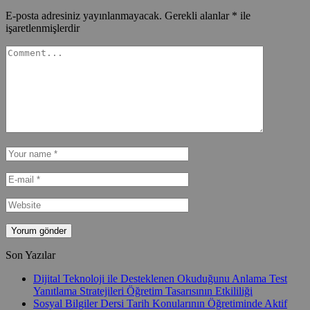
E-posta adresiniz yayınlanmayacak.
Gerekli alanlar
*
ile
işaretlenmişlerdir
Son Yazılar
Dijital Teknoloji ile Desteklenen Okuduğunu Anlama Test
Yanıtlama Stratejileri Öğretim Tasarısının Etkililiği
Sosyal Bilgiler Dersi Tarih Konularının Öğretiminde Aktif