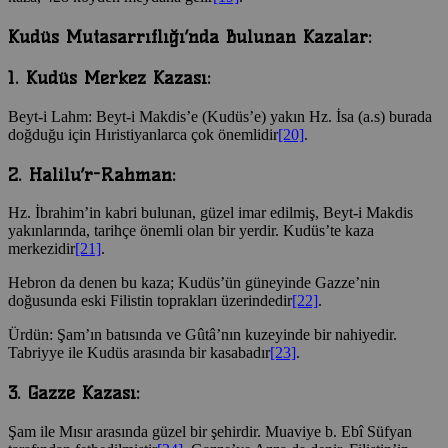
Kudüs Mutasarrıflığı’nda Bulunan Kazalar:
1. Kudüs Merkez Kazası:
Beyt-i Lahm: Beyt-i Makdis’e (Kudüs’e) yakın Hz. İsa (a.s) burada
doğduğu için Hıristiyanlarca çok önemlidir
[20]
.
2. Halilu’r-Rahman:
Hz. İbrahim’in kabri bulunan, güzel imar edilmiş, Beyt-i Makdis
yakınlarında, tarihçe önemli olan bir yerdir. Kudüs’te kaza
merkezidir
[21]
.
Hebron da denen bu kaza; Kudüs’ün güneyinde Gazze’nin
doğusunda eski Filistin toprakları üzerindedir
[22]
.
Ürdün: Şam’ın batısında ve Gûtâ’nın kuzeyinde bir nahiyedir.
Tabriyye ile Kudüs arasında bir kasabadır
[23]
.
3. Gazze Kazası:
Şam ile Mısır arasında güzel bir şehirdir. Muaviye b. Ebî Süfyan