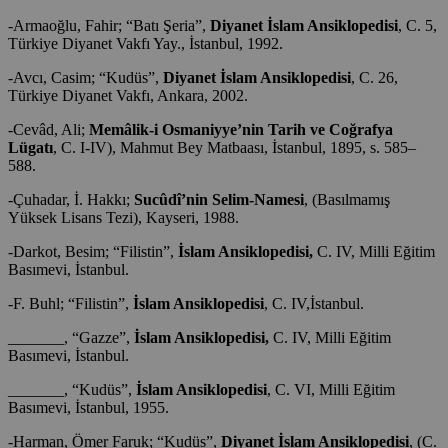
-Armaoğlu, Fahir; “Batı Şeria”,
Diyanet İslam Ansiklopedisi
, C. 5,
Türkiye Diyanet Vakfı Yay., İstanbul, 1992.
-Avcı, Casim; “Kudüs”,
Diyanet İslam Ansiklopedisi
, C. 26,
Türkiye Diyanet Vakfı, Ankara, 2002.
-Cevâd, Ali;
Memâlik-i Osmaniyye’nin Tarih ve Coğrafya
Lügatı
, C. I-IV), Mahmut Bey Matbaası, İstanbul, 1895, s. 585–
588.
-Çuhadar, İ. Hakkı;
Sucûdî’nin Selim-Namesi
, (Basılmamış
Yüksek Lisans Tezi), Kayseri, 1988.
-Darkot, Besim; “Filistin”,
İslam Ansiklopedisi,
C. IV, Milli Eğitim
Basımevi, İstanbul.
-F. Buhl; “Filistin”,
İslam Ansiklopedisi
, C. IV,İstanbul.
_______, “Gazze”,
İslam Ansiklopedisi,
C. IV, Milli Eğitim
Basımevi, İstanbul.
_______, “Kudüs”,
İslam Ansiklopedisi
, C. VI, Milli Eğitim
Basımevi, İstanbul, 1955.
-Harman, Ömer Faruk; “Kudüs”,
Diyanet İslam Ansiklopedisi
, (C.