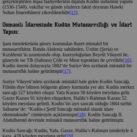
gerçekleştirilen inşaa faaliyetlerinin dışında Kudüs surlarının yapımı
(1536-1540), vakıflar ve günde yüzlerce fakiri doyuran Haseki
Sultan İmarethânesi zikredilmelidir
[15]
.
Osmanlı İdaresinde Kudüs Mutasarrıflığı ve İdarî
Yapısı:
Şam memleketinin güney kısmından ibaret müstakil bir
mutasarrıflıktır. Batıda Akdeniz sahilinden, Ürdün (Şeria) ve
Kızıldeniz’in uzantısında olup, kuzeydoğudan Beyrût Vilayeti ile,
güneyde ise Tîh (Sahrası) Çölü ve Mısır toprakları ile çevrilidir
[16]
.
Kudüs önemi dolayısıyla 1882’de Suriye’den ayrılarak müstakil bir
mutasarrıflık haline getirilmiştir
[17]
.
Suriye Vilayeti’nden ayrılarak müstakil hale gelen Kudüs Sancağı,
Filistin diye bilinen bölgenin güney kısmında yer alır. Kudüs merkez
sancağı 127 köyden oluşur. Yafa Kazası 58 köyden meydana gelir.
Gazze Kazası 91 köyden oluşurken, Halilu’r-Rahman Kazası 52
köyden meydana gelirdi. Kudüs’ün ayrı sancak olduğu 1884 tarihli
Salname’de: “Kudüs-i Şerif Sancağı müstakil olarak idare
olunmaktadır” cümlesiyle açıklanmıştır
[18]
. Kudüs Sancağı II.
Abdulhamid devrinde müstakil mutasarrıflık haline getirilmiştir.
Kudüs Sancağı; Kudüs, Yafa, Gazze, Halilu’r-Rahman isimleriyle 4
kaza, 428 köyden meydana gelir
[19]
.