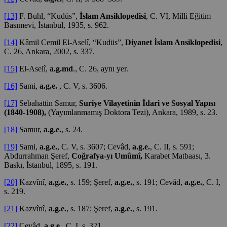
[13]
F. Buhl, “Kudüs”,
İslam Ansiklopedisi
, C. VI, Milli Eğitim
Basımevi, İstanbul, 1935, s. 962.
[14]
Kâmil Cemil El-Aselî, “Kudüs”,
Diyanet İslam Ansiklopedisi
,
C. 26, Ankara, 2002, s. 337.
[15]
El-Aselî,
a.g.md
., C. 26, aynı yer.
[16]
Sami,
a.g.e.
, C. V, s. 3606.
[17]
Sebahattin Samur,
Suriye Vilayetinin İdari ve Sosyal Yapısı
(1840-1908),
(Yayımlanmamış Doktora Tezi), Ankara, 1989, s. 23.
[18]
Samur,
a.g.e.
, s. 24.
[19]
Sami,
a.g.e.
, C. V, s. 3607; Cevâd,
a.g.e.
, C. II, s. 591;
Abdurrahman Şeref,
Coğrafya-yı Umûmî,
Karabet Matbaası, 3.
Baskı, İstanbul, 1895, s. 191.
[20]
Kazvînî,
a.g.e.
, s. 159; Şeref,
a.g.e.
, s. 191; Cevâd,
a.g.e.
, C. I,
s. 219.
[21]
Kazvînî,
a.g.e.
, s. 187; Şeref,
a.g.e.
, s. 191.
[22]
Cevâd,
a.g.e.
, C. I, s. 321.