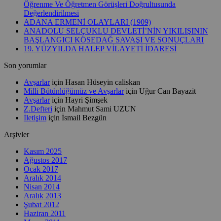
Öğrenme Ve Öğretmen Görüşleri Doğrultusunda
Değerlendirilmesi
ADANA ERMENİ OLAYLARI (1909)
ANADOLU SELÇUKLU DEVLETİ’NİN YIKILIŞININ
BAŞLANGICI KÖSEDAĞ SAVAŞI VE SONUÇLARI
19. YÜZYILDA HALEP VİLAYETİ İDARESİ
Son yorumlar
Avşarlar
için
Hasan Hüseyin caliskan
Milli Bütünlüğümüz ve Avşarlar
için
Uğur Can Bayazit
Avşarlar
için
Hayri Şimşek
Z.Defteri
için
Mahmut Sami UZUN
İletişim
için
İsmail Bezgün
Arşivler
Kasım 2025
Ağustos 2017
Ocak 2017
Aralık 2014
Nisan 2014
Aralık 2013
Şubat 2012
Haziran 2011