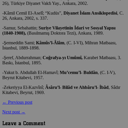
26), Türkiye Diyanet Vakfı Yay., Ankara, 2002.
-Kâmil Cemil El-Aselî; “Kudüs”,
Diyanet İslam Ansiklopedisi
, C.
26, Ankara, 2002, s. 337.
-Samur, Sebahattin;
Suriye Vilayetinin İdari ve Sosyal Yapısı
(1840-1908),
(Basılmamış Doktora Tezi), Ankara, 1989.
-Şemseddin Sami;
Kâmûs’l-Âlâm
, (C. I-VI), Mihran Matbaası,
İstanbul, 1889-1898.
-Şeref, Abdurrahman;
Coğrafya-yı Umûmî,
Karabet Matbaası, 3.
Baskı, İstanbul, 1895.
-Yakut b. Abdullah El-Hamavî;
Mu’cemu’l- Buldân
, (C. I-V),
Beyrut Kitabevi, 1957.
-Zekeriyya El-Kazvînî;
Âsâru’l- Bilâd ve Ahbâru’l- İbâd
, Sâdır
Kitabevi, Beyrut, 1969.
← Previous post
Next post →
Leave a Comment