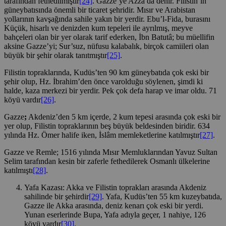
tarafından fethedilmiştir
[24]
. Gazze’ye Azza da denir. Filistin’in
güneybatısında önemli bir ticaret şehridir. Mısır ve Arabistan
yollarının kavşağında sahile yakın bir yerdir. Ebu’l-Fida, burasını
Küçük, hisarlı ve denizden kum tepeleri ile ayrılmış, meyve
bahçeleri olan bir yer olarak tarif ederken, İbn Batutâ; bu müellifin
aksine Gazze’yi; Sur’suz, nüfusu kalabalık, birçok camiileri olan
büyük bir şehir olarak tanıtmıştır
[25]
.
Filistin topraklarında, Kudüs’ten 90 km güneybatıda çok eski bir
şehir olup, Hz. İbrahim’den önce varolduğu söylenen, şimdi ki
halde, kaza merkezi bir yerdir. Pek çok defa harap ve imar oldu. 71
köyü vardır
[26]
.
Gazze
;
Akdeniz’den 5 km içerde, 2 kum tepesi arasında çok eski bir
yer olup, Filistin topraklarının beş büyük beldesinden biridir. 634
yılında Hz. Ömer halife iken, İslâm memleketlerine katılmıştır
[27]
.
Gazze ve Remle; 1516 yılında Mısır Memluklarından Yavuz Sultan
Selim tarafından kesin bir zaferle fethedilerek Osmanlı ülkelerine
katılmıştı
[28]
.
Yafa Kazası: Akka ve Filistin toprakları arasında Akdeniz
sahilinde bir şehirdir
[29]
. Yafa, Kudüs’ten 55 km kuzeybatıda,
Gazze ile Akka arasında, deniz kenarı çok eski bir yerdi.
Yunan eserlerinde Bupa, Yafa adıyla geçer, 1 nahiye, 126
köyü vardır
[30]
.