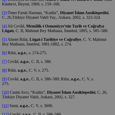
Kitabevi, Beyrut, 1969, s. 159–160.
[3]
Ömer Faruk Harman, “Kudüs”,
Diyanet İslam Ansiklopedisi
,
C. 26,Türkiye Diyanet Vakfı Yay., Ankara, 2002, s. 323-324.
[4]
Ali Cevâd,
Memâlik-i Osmaniyye’nin Tarih ve Coğrafya
Lügatı
, C. II, Mahmut Bey Matbaası, İstanbul, 1895, s. 585–588.
[5]
Ahmet Rifat,
Lügat-i Tarihiye ve Coğrafiye
, C. V, Mahmut
Bey Matbaası, İstanbul, 1881-1882, s. 274.
[6]
Rifat,
a.g.e.
, s. 274-275.
[7]
Cevâd,
a.g.e.
, C. II, s. 588.
[8]
Rifat,
a.g.e.
, C. V, s. 275.
[9]
Cevâd,
a.g.e.
, C. II, s. 588–589; Rifat,
a.g.e.
, C. V, s.
275.
[10]
Casim Avcı, “Kudüs”,
Diyanet İslam Ansiklopedisi
, C. 26,
Türkiye Diyanet Vakfı, Ankara, 2002, s. 327.
[11]
Sami,
a.g.e.
, C. V, s. 3606.
[12]
Cevâd,
a.g.e.
, C. II, s. 588–589.