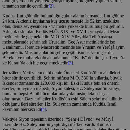
olduğu yerden büyüyerek genişlemiştir. Çok güzel yapıları vardır,
tamamen sur ile çevrilidir
[2]
.
Kudüs, Lut gölünün bulunduğu çukur alanın batısında, Lut gölüne
24 km, Akdeniz kıyılarına kuş uçuşu mesafe ile 52 km uzaklıkta
olan, deniz seviyesinden 747 metre yüksekte kurulmuş bir şehirdir.
Adı çok eski olan Kudüs M.Ö. XIX. ve XVIII. yüzyıla ait Mısır
metinlerinde geçmektedir. M.Ö. XIV. Yüzyılda Tell Amarna
mektuplarında şehrin adı Urusalim, Geç Asur metinlerinde ise
Ursalimmu, İbranice Masoretik metinde ise Yruşim ve Yerûşâlayim
şeklindedir. Müslümanlar bu şehre çeşitli isimler vermişlerdir.
Bereket ve mubarek olmak anlamında “Kuds” denilmiştir. Tevrat’ta
ve Kuran’da adı hiç geçmemektedir
[3]
.
Jeruzâlem, Yerûzalem dahi denir. Önceleri Kudüs’ün mahalleleri
birer sûr ile çevrili idi. Şehrin nüfusu M.Ö. 330’lu yıllarda, büyük
İskender zamanında 120.000 kişi idi. Eski Kudüs’teki en önemli
eserler; Süleyman mâbedi, Siyon kalesi, Hz. Süleyman’ın sarayı,
bunların hepsi Bâbil hücumlarında yakılmıştır, tekrar inşaa
olunmuştur. Bazı tarihçiler Kudüs’ün eski Sâlem şehri mahallinde
olduğunu ileri sürerler. Hz. Süleyman zamanında Kudüs, İsrail
kavminin merkezi idi
[4]
.
Vaktiyle Siyon tepesinin üzerinde, “Şehr-i Dâvud” ve Mûryâ
üzerinde Hz. Süleyman’ın yaptırdığı mâ’bed vardı. Kudüs-i –
Şerif’in etrafında aralıklı beden şeklinde yapılmış, kaleler ile sağlam