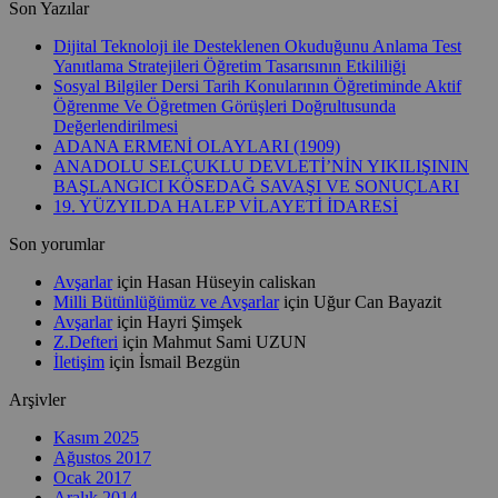
Son Yazılar
Dijital Teknoloji ile Desteklenen Okuduğunu Anlama Test
Yanıtlama Stratejileri Öğretim Tasarısının Etkililiği
Sosyal Bilgiler Dersi Tarih Konularının Öğretiminde Aktif
Öğrenme Ve Öğretmen Görüşleri Doğrultusunda
Değerlendirilmesi
ADANA ERMENİ OLAYLARI (1909)
ANADOLU SELÇUKLU DEVLETİ’NİN YIKILIŞININ
BAŞLANGICI KÖSEDAĞ SAVAŞI VE SONUÇLARI
19. YÜZYILDA HALEP VİLAYETİ İDARESİ
Son yorumlar
Avşarlar
için
Hasan Hüseyin caliskan
Milli Bütünlüğümüz ve Avşarlar
için
Uğur Can Bayazit
Avşarlar
için
Hayri Şimşek
Z.Defteri
için
Mahmut Sami UZUN
İletişim
için
İsmail Bezgün
Arşivler
Kasım 2025
Ağustos 2017
Ocak 2017
Aralık 2014