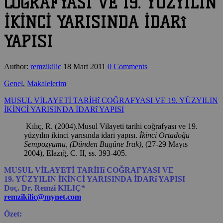
COĞRAFYASI VE 19. YÜZYILIN
İKİNCİ YARISINDA İDARî
YAPISI
Author:
remzikilic
18 Mart 2011
0 Comments
Genel
,
Makalelerim
MUSUL VİLAYETİ TARİHî COĞRAFYASI VE 19. YÜZYILIN
İKİNCİ YARISINDA İDARî YAPISI
Kılıç, R. (2004).Musul Vilayeti tarihi coğrafyası ve 19.
yüzyılın ikinci yarısında idari yapısı.
İkinci Ortadoğu
Sempozyumu, (Dünden Bugüne Irak)
, (27-29 Mayıs
2004), Elazığ, C. II, ss. 393-405.
MUSUL VİLAYETİ TARİHî COĞRAFYASI VE
19. YÜZYILIN İKİNCİ YARISINDA İDARî YAPISI
Doç. Dr. Remzi KILIÇ*
remzikilic@mynet.com
Özet: