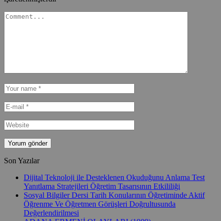
Son Yazılar
Dijital Teknoloji ile Desteklenen Okuduğunu Anlama Test
Yanıtlama Stratejileri Öğretim Tasarısının Etkililiği
Sosyal Bilgiler Dersi Tarih Konularının Öğretiminde Aktif
Öğrenme Ve Öğretmen Görüşleri Doğrultusunda
Değerlendirilmesi