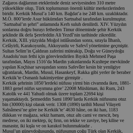
Zağaros dağlarının eteklerinde deniz seviyesinden 310 metre
yükseklikte olup, Türk toplumunun önemli kültür merkezlerinden
biridir. Kerkük Musul’a 140 km. Bağdat’a ise 248 km. uzaklıktadır.
M.Ö. 800’lerde Asur hükümdarı Sartnabal tarafından kurulmuştur.
‘Sartnabal’ın şehri” anlamında Kerh suluh denilirdi. XIV. Yüzyılın
sonlarına doğru burayı fetheden Timur döneminde şehir Kerkük
şeklinde ilk defa Şerefeddin Ali Yezdî’nin tarihinde zikredilir.
Kerkük, XIII. yüzyılda Moğol istilâsından sonra, sırayla İlhanlı,
Celâyirli, Karakoyunlu, Akkoyunlu ve Safevî yönetimine geçmiştir.
Sultan Selim’in Çaldıran zaferini müteakip, Doğu ve Güneydoğu
Anadolu’nun fethi için görevlendirilen Bıyıklı Mehmed Paşa
tarafından, Mayıs 1516’da Mardin yakınlarında Kızıltepe mevkiinde
yapılan Koçhisar savaşından sonra Safevîler kesin bir yenilgiye
uğratılarak, Mardin, Musul, Hasankeyf, Rakka gibi yerler ile beraber
Kerkük’te Osmanlı hakimiyetine girmiştir .
Kerkük şehrinin 1850’lerdeki nüfusu yirmi bin civarında iken, 1881-
1883 genel nüfus sayımına göre’ 22008 Müslüman, iki Rum, 243
Katolik ve 441 Yahudi olmak üzere toplam 22694 kişi
yaşamaktaydı. Şemseddin Sami 1890’larda Kerkük nüfusunu otuz
bin (30000) kişi olarak verir. 1308 (1890) tarihli Musul Vilayeti
Salnâmesi’ne göre ise Kerkük’te’ 4630 hâne, on iki han, 1183
dükkan ve mağaza, sekiz hamam, otuz altı cami ve mescit, beş
medrese, on iki mektep, üç fırın, on tekke ve zaviye, beş kilise ve
manastır, iki kışla ve on karakol bulunmaktadır .
Musul’un güneydoğusunda, nüfusunun çoğu Türk olan Kerkük,