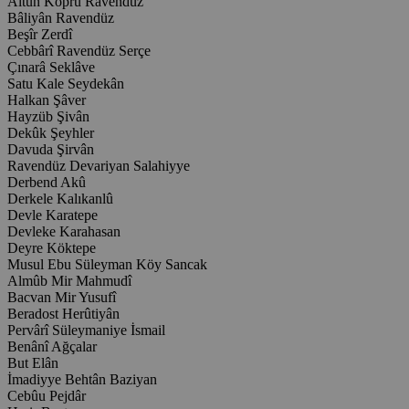
Altun Köprü Ravendüz
Bâliyân Ravendüz
Beşîr Zerdî
Cebbârî Ravendüz Serçe
Çınarâ Seklâve
Satu Kale Seydekân
Halkan Şâver
Hayzüb Şivân
Dekûk Şeyhler
Davuda Şirvân
Ravendüz Devariyan Salahiyye
Derbend Akû
Derkele Kalıkanlû
Devle Karatepe
Devleke Karahasan
Deyre Köktepe
Musul Ebu Süleyman Köy Sancak
Almûb Mir Mahmudî
Bacvan Mir Yusufî
Beradost Herûtiyân
Pervârî Süleymaniye İsmail
Benânî Ağçalar
But Elân
İmadiyye Behtân Baziyan
Cebûu Pejdâr