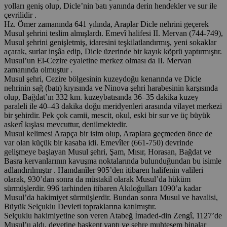
yolları geniş olup, Dicle’nin batı yanında derin hendekler ve sur ile
çevrilidir .
Hz. Ömer zamanında 641 yılında, Araplar Dicle nehrini geçerek
Musul şehrini teslim almışlardı. Emevî halifesi II. Mervan (744-749),
Musul şehrini genişletmiş, idaresini teşkilatlandırmış, yeni sokaklar
açarak, surlar inşâa edip, Dicle üzerinde bir kayık köprü yaptırmıştır.
Musul’un El-Cezire eyaletine merkez olması da II. Mervan
zamanında olmuştur .
Musul şehri, Cezire bölgesinin kuzeydoğu kenarında ve Dicle
nehrinin sağ (batı) kıyısında ve Ninova şehri harabesinin karşısında
olup, Bağdat’ın 332 km. kuzeybatısında 36–35 dakika kuzey
paraleli ile 40–43 dakika doğu meridyenleri arasında vilayet merkezi
bir şehirdir. Pek çok camii, mescit, okul, eski bir sur ve üç büyük
askerî kışlası mevcuttur, denilmektedir.
Musul kelimesi Arapça bir isim olup, Araplara geçmeden önce de
var olan küçük bir kasaba idi. Emevîler (661-750) devrinde
gelişmeye başlayan Musul şehri, Şam, Mısır, Horasan, Bağdat ve
Basra kervanlarının kavuşma noktalarında bulunduğundan bu isimle
adlandırılmıştır . Hamdanîler 905’den itibaren halifenin valileri
olarak, 930’dan sonra da müstakil olarak Musul’da hüküm
sürmüşlerdir. 996 tarhinden itibaren Akıloğulları 1090’a kadar
Musul’da hakimiyet sürmüşlerdir. Bundan sonra Musul ve havalisi,
Büyük Selçuklu Devleti topraklarına katılmıştır.
Selçuklu hakimiyetine son veren Atabeğ İmaded-din Zengî, 1127’de
Musul’u aldı, devetine başkent yaptı ve şehre muhteşem binalar