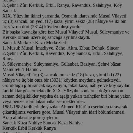
3. Şehr-i Zûr: Kerkük, Erbil, Ranya, Ravendüz, Salahiyye, Köy
Sancak .
XIX. Yüzyılın ikinci yarısında, Osmanlı idaresinde Musul Vilayeti’
üç (3) sancak, on yedi (17) kaza, yirmi sekiz (28) nâhiye ve iki bin
üç yüz on dört (2314) köyden oluşuyordu.
Bir başka kaynağa göre ise: Musul Vilayeti’ Musul, Süleymaniye ve
Kerkük olmak üzere üç sancağa ayrılmaktaydı.
Sancak Merkezi: Kaza Merkezleri:
1. Musul: Musul, İmadiyye, Zaho, Akra, Zibar, Dohuk, Sincar.
2. Şehr-i Zûr: Kerkük, Ravendüz, Köy Sancak, Erbil, Salahiyye,
Ranya.
3. Süleymaniye: Süleymaniye, Gülanber, Baziyan, Şehr-i bâzar,
Mamuretu’l-Hamid .
Musul Vilayeti’ üç (3) sancak, on sekiz (18) kaza, yirmi iki (22)
nâhiye ve üç bin otuz bir (3031) köyden meydana gelmekteydi.
Görüldüğü gibi sancak sayısı aynı, fakat kaza, nâhiye ve köy sayıları
farklılıklar göstermektedir. XIX. Yüzyılın sonlarına doğru zaman
zaman değişiklikler yapılsa da aşağı yukarı tarihçiler biri birine yakın
veya benzer idarî taksimatlar vermektedirler.
1881-1882 tarihlerinde yazılan Ahmed Rifat’ın eserinden tarayarak
çıkardığımız verilere göre, Musul Vilayeti’nin idarî bölümlenmesi
Arap alfabesine göre şöyledir:
Sancak Kaza Nahiye Sancak Kaza Nahiye
Kerkük Erbil Kerkük Ranya