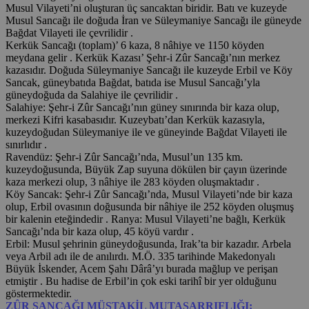
Musul Vilayeti’ni oluşturan üç sancaktan biridir. Batı ve kuzeyde
Musul Sancağı ile doğuda İran ve Süleymaniye Sancağı ile güneyde
Bağdat Vilayeti ile çevrilidir .
Kerkük Sancağı (toplam)’ 6 kaza, 8 nâhiye ve 1150 köyden
meydana gelir . Kerkük Kazası’ Şehr-i Zûr Sancağı’nın merkez
kazasıdır. Doğuda Süleymaniye Sancağı ile kuzeyde Erbil ve Köy
Sancak, güneybatıda Bağdat, batıda ise Musul Sancağı’yla
güneydoğuda da Salahiye ile çevrilidir .
Salahiye: Şehr-i Zûr Sancağı’nın güney sınırında bir kaza olup,
merkezi Kifri kasabasıdır. Kuzeybatı’dan Kerkük kazasıyla,
kuzeydoğudan Süleymaniye ile ve güneyinde Bağdat Vilayeti ile
sınırlıdır .
Ravendüz: Şehr-i Zûr Sancağı’nda, Musul’un 135 km.
kuzeydoğusunda, Büyük Zap suyuna dökülen bir çayın üzerinde
kaza merkezi olup, 3 nâhiye ile 283 köyden oluşmaktadır .
Köy Sancak: Şehr-i Zûr Sancağı’nda, Musul Vilayeti’nde bir kaza
olup, Erbil ovasının doğusunda bir nâhiye ile 252 köyden oluşmuş
bir kalenin eteğindedir . Ranya: Musul Vilayeti’ne bağlı, Kerkük
Sancağı’nda bir kaza olup, 45 köyü vardır .
Erbil: Musul şehrinin güneydoğusunda, Irak’ta bir kazadır. Arbela
veya Arbil adı ile de anılırdı. M.Ö. 335 tarihinde Makedonyalı
Büyük İskender, Acem Şahı Dârâ’yı burada mağlup ve perişan
etmiştir . Bu hadise de Erbil’in çok eski tarihî bir yer olduğunu
göstermektedir.
ZÛR SANCAĞI MÜSTAKİL MUTASARRIFLIĞI: