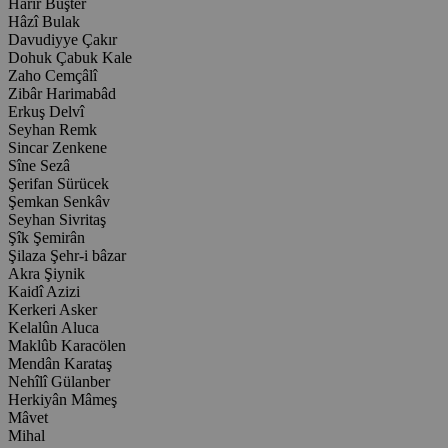
Harir Buşter
Hâzî Bulak
Davudiyye Çakır
Dohuk Çabuk Kale
Zaho Cemçâlî
Zibâr Harimabâd
Erkuş Delvî
Seyhan Remk
Sincar Zenkene
Sîne Sezâ
Şerifan Sürücek
Şemkan Senkâv
Seyhan Sivritaş
Şîk Şemirân
Şilaza Şehr-i bâzar
Akra Şiynik
Kaidî Azizi
Kerkeri Asker
Kelalûn Aluca
Maklûb Karacölen
Mendân Karataş
Nehîlî Gülanber
Herkiyân Mâmeş
Mâvet
Mihal