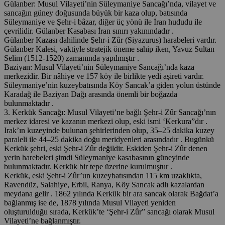
Gülanber: Musul Vilayeti’nin Süleymaniye Sancağı’nda, vilayet ve
sancağın güney doğusunda büyük bir kaza olup, batısında
Süleymaniye ve Şehr-i bâzar, diğer üç yönü ile İran hududu ile
çevrilidir. Gülanber Kasabası İran sınırı yakınındadır .
Gülanber Kazası dahilinde Şehr-i Zûr (Siyazurus) harabeleri vardır.
Gülanber Kalesi, vaktiyle stratejik öneme sahip iken, Yavuz Sultan
Selim (1512-1520) zamanında yapılmıştır .
Baziyan: Musul Vilayeti’nin Süleymaniye Sancağı’nda kaza
merkezidir. Bir nâhiye ve 157 köy ile birlikte yedi aşireti vardır.
Süleymaniye’nin kuzeybatısında Köy Sancak’a giden yolun üstünde
Karadağ ile Baziyan Dağı arasında önemli bir boğazda
bulunmaktadır .
3. Kerkük Sancağı: Musul Vilayeti’ne bağlı Şehr-i Zûr Sancağı’nın
merkez idaresi ve kazanın merkezi olup, eski ismi ‘Kerkura”dır .
Irak’ın kuzeyinde bulunan şehirlerinden olup, 35–25 dakika kuzey
paraleli ile 44–25 dakika doğu meridyenleri arasındadır . Bugünkü
Kerkük şehri, eski Şehr-i Zûr değildir. Eskiden Şehr-i Zûr denen
yerin harebeleri şimdi Süleymaniye kasabasının güneyinde
bulunmaktadır. Kerkük bir tepe üzerine kurulmuştur .
Kerkük, eski Şehr-i Zûr’un kuzeybatısından 115 km uzaklıkta,
Ravendüz, Salahiye, Erbil, Ranya, Köy Sancak adlı kazalardan
meydana gelir . 1862 yılında Kerkük bir ara sancak olarak Bağdat’a
bağlanmış ise de, 1878 yılında Musul Vilayeti yeniden
oluşturulduğu sırada, Kerkük’te ‘Şehr-i Zûr” sancağı olarak Musul
Vilayeti’ne bağlanmıştır.