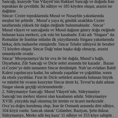
Sancağı, kuzeyde Van Vilayeti’nin Hakkari Sancağı ve doğuda İran
toprakları ile çevrilidir. İki nâhiye ve 185 köyden oluşur, arazisi ise
dağlıktır .
Sincar: Cezire topraklarında Musul ve Nusaybin yakınlarında
meşhur bir şehirdir . Musul’a yaya üç günlük uzaklıkta Cezire
taraflarında yüksek bir dağın eteğinde bulunmaktadır . Sincar’
Musul vilayet ve sancağında ve Musul dağının güney doğu eteğinde
bulunan kaza merkezi, çok eski bir kasabadır. Eski adı ‘Singara” dır.
Romalılar ile İranlılar miladın ilk yüzyıllarında Singara yakınlarında
birkaç defa muharebe etmişlerdir. Sincar Telafer nâhiyesi ile beraber
72 köyden oluşur. Sincar Dağı’ndan başka dağı olmayıp, arazisi
umumiyetle ovadır .
Sincar’ Mezepotamya’da bir ova ile bir dağda, Musul’a bağlı,
Diyarbakır, Zûr Sancağı ve Dicle nehri arasında bir kazadır . Bazan
el-Cezire’ye dahi tamamen Sincar denilmiştir. Nuh’un evlatları Babil
Kalesi yapılıncaya kadar, bu sahrada yaşadılar ve çoğaldılar, sonra
da etrafa yayıldılar. Fırat ile Dicle nehirleri arasında bulunan büyük
ve münbit bir ovanın kuzeyine Sincar denir ki, Tevrat’ta dahi adının
Singar olarak geçtiği söylenmektedir .
2. Süleymaniye Sancağı: Musul Vilayeti’nde, Süleymaniye
Sancağı’nın merkez idaresi olan kasabanın adıdır. Süleymaniye
XVIII. yüzyılda inşâ olunmuş bir üretim ve ticaret merkezidir .
Ova’ya doğru kurulmuş olup, İran ile Osmanlı arasında dört nâhiye,
104 köyü vardır. Sancak olarak’ Gülanber, Baziyan, Şehr-ibâzar,
Süleymaniye, Merke adlı beş kaza’ 11 nâhiye ve 353 köye sahiptir .