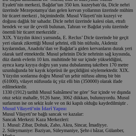
Eyaleti’nin merkezi, Bağdat’tan 350 km. kuzeybatı’da, Dicle nehri
üzerinde Mezepotamya’dan gelen kervan yollarının üzerinde mühim
bir ticaret merkezi , biçimindedir. Musul Vilayeti’nin kuzeyi ve
doğusu dağlık bir sahadır. Dicle nehri üzerinde kalesi olan, etrafı
hendek ve sur ile çevrili bulunan, Tahran ve Bağdat yolu üzerinde
önemli bir ticaret merkezidir .
XIX. Yüzyılın ikinci yarısında, E. Reclus’ Dicle üzerinde bir geçit
yeri olarak zikrettiği Musul şehrini, elli bin nüfuslu, Akdeniz
kıyılarından, Anadolu’dan ve Bağdat’a giden kervanların durak yeri
olarak tarif etmektedir. Musul şehrinin Dicle nehrinin sağ kıyısında,
düz damlı evlerin 10 km. muhitinde bir sur içinde yükseldiğini,
ayrıca karşı kıyıya doğru yan yana dubalanmış takriben 170 metre
uzunluğunda bir kayık köprüsü ile geçildiğini söylemektedir. XIX.
Yüzyılın sonlarına doğru Musul’un şehir nüfusu altmış bir bin
(61000), vilayet nüfusuda üç yüz elli bin (350000) olarak ifade
edilmektedir.
1330 (1912) tarihli Musul Salnâmesi’ne göre’ Sur içinde ve dışında
otuz sekiz mahalle, 9126 hane, 3062 dükkan, bulunuyordu. Musul
surlarının ise on sekiz kule ve on iki kapılı olduğu kaydedilmiştir .
Musul Vilayeti’nin İdarî Yapısı:
Musul Vilayeti’ne bağlı sancak ve kazalar:
Sancak Merkezi: Kaza Merkezleri:
1. Musul: Zibar, Dohuk, Zaho, Akra, Sincar, İmadiyye.
2. Süleymaniye: Baziyan, Süleymaniye, Şehr-i bâzar, Gülanber,
Merke.