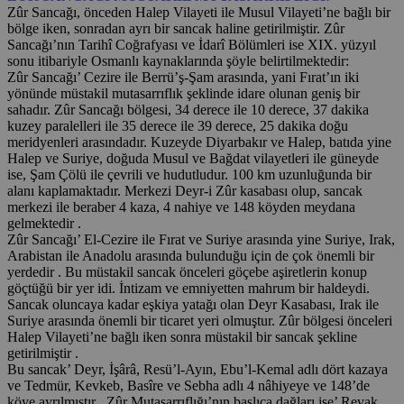
Zûr Sancağı, önceden Halep Vilayeti ile Musul Vilayeti’ne bağlı bir
bölge iken, sonradan ayrı bir sancak haline getirilmiştir. Zûr
Sancağı’nın Tarihî Coğrafyası ve İdarî Bölümleri ise XIX. yüzyıl
sonu itibariyle Osmanlı kaynaklarında şöyle belirtilmektedir:
Zûr Sancağı’ Cezire ile Berrü’ş-Şam arasında, yani Fırat’ın iki
yönünde müstakil mutasarrıflık şeklinde idare olunan geniş bir
sahadır. Zûr Sancağı bölgesi, 34 derece ile 10 derece, 37 dakika
kuzey paralelleri ile 35 derece ile 39 derece, 25 dakika doğu
meridyenleri arasındadır. Kuzeyde Diyarbakır ve Halep, batıda yine
Halep ve Suriye, doğuda Musul ve Bağdat vilayetleri ile güneyde
ise, Şam Çölü ile çevrili ve hudutludur. 100 km uzunluğunda bir
alanı kaplamaktadır. Merkezi Deyr-i Zûr kasabası olup, sancak
merkezi ile beraber 4 kaza, 4 nahiye ve 148 köyden meydana
gelmektedir .
Zûr Sancağı’ El-Cezire ile Fırat ve Suriye arasında yine Suriye, Irak,
Arabistan ile Anadolu arasında bulunduğu için de çok önemli bir
yerdedir . Bu müstakil sancak önceleri göçebe aşiretlerin konup
göçtüğü bir yer idi. İntizam ve emniyetten mahrum bir haldeydi.
Sancak oluncaya kadar eşkiya yatağı olan Deyr Kasabası, Irak ile
Suriye arasında önemli bir ticaret yeri olmuştur. Zûr bölgesi önceleri
Halep Vilayeti’ne bağlı iken sonra müstakil bir sancak şekline
getirilmiştir .
Bu sancak’ Deyr, İşârâ, Resü’l-Ayın, Ebu’l-Kemal adlı dört kazaya
ve Tedmür, Kevkeb, Basîre ve Sebha adlı 4 nâhiyeye ve 148’de
köye ayrılmıştır . Zûr Mutasarrıflığı’nın başlıca dağları ise’ Revak