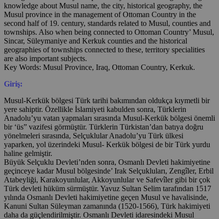
knowledge about Musul name, the city, historical geography, the
Musul province in the management of Ottoman Country in the
second half of 19. century, standards related to Musul, counties and
townships. Also when being connected to Ottoman Country’ Musul,
Sincar, Süleymaniye and Kerkuk counties and the historical
geographies of townships connected to these, territory specialities
are also important subjects.
Key Words: Musul Province, Iraq, Ottoman Country, Kerkuk.
Giriş:
Musul-Kerkük bölgesi Türk tarihi bakımından oldukça kıymetli bir
yere sahiptir. Özellikle İslamiyeti kabulden sonra, Türklerin
Anadolu’yu vatan yapmaları sırasında Musul-Kerkük bölgesi önemli
bir ‘üs” vazifesi görmüştür. Türklerin Türkistan’dan batıya doğru
yönelmeleri sırasında, Selçuklular Anadolu’yu Türk ülkesi
yaparken, yol üzerindeki Musul- Kerkük bölgesi de bir Türk yurdu
haline gelmiştir.
Büyük Selçuklu Devleti’nden sonra, Osmanlı Devleti hakimiyetine
geçinceye kadar Musul bölgesinde’ Irak Selçukluları, Zengîler, Erbil
Atabeyliği, Karakoyunlular, Akkoyunlular ve Safevîler gibi bir çok
Türk devleti hüküm sürmüştür. Yavuz Sultan Selim tarafından 1517
yılında Osmanlı Devleti hakimiyetine geçen Musul ve havalisinde,
Kanuni Sultan Süleyman zamanında (1520-1566), Türk hakimiyeti
daha da güçlendirilmiştir. Osmanlı Devleti idaresindeki Musul