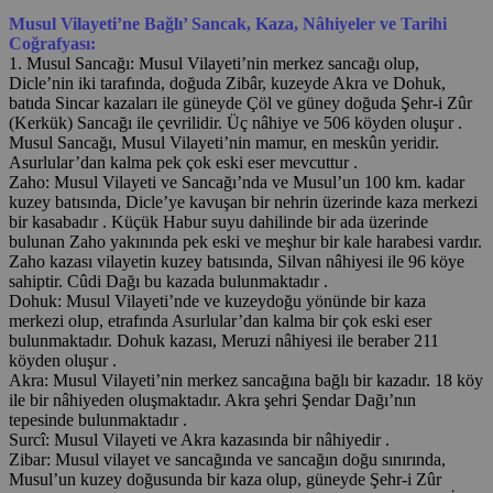
Musul Vilayeti’ne Bağlı’ Sancak, Kaza, Nâhiyeler ve Tarihi
Coğrafyası:
1. Musul Sancağı: Musul Vilayeti’nin merkez sancağı olup,
Dicle’nin iki tarafında, doğuda Zibâr, kuzeyde Akra ve Dohuk,
batıda Sincar kazaları ile güneyde Çöl ve güney doğuda Şehr-i Zûr
(Kerkük) Sancağı ile çevrilidir. Üç nâhiye ve 506 köyden oluşur .
Musul Sancağı, Musul Vilayeti’nin mamur, en meskûn yeridir.
Asurlular’dan kalma pek çok eski eser mevcuttur .
Zaho: Musul Vilayeti ve Sancağı’nda ve Musul’un 100 km. kadar
kuzey batısında, Dicle’ye kavuşan bir nehrin üzerinde kaza merkezi
bir kasabadır . Küçük Habur suyu dahilinde bir ada üzerinde
bulunan Zaho yakınında pek eski ve meşhur bir kale harabesi vardır.
Zaho kazası vilayetin kuzey batısında, Silvan nâhiyesi ile 96 köye
sahiptir. Cûdi Dağı bu kazada bulunmaktadır .
Dohuk: Musul Vilayeti’nde ve kuzeydoğu yönünde bir kaza
merkezi olup, etrafında Asurlular’dan kalma bir çok eski eser
bulunmaktadır. Dohuk kazası, Meruzi nâhiyesi ile beraber 211
köyden oluşur .
Akra: Musul Vilayeti’nin merkez sancağına bağlı bir kazadır. 18 köy
ile bir nâhiyeden oluşmaktadır. Akra şehri Şendar Dağı’nın
tepesinde bulunmaktadır .
Surcî: Musul Vilayeti ve Akra kazasında bir nâhiyedir .
Zibar: Musul vilayet ve sancağında ve sancağın doğu sınırında,
Musul’un kuzey doğusunda bir kaza olup, güneyde Şehr-i Zûr