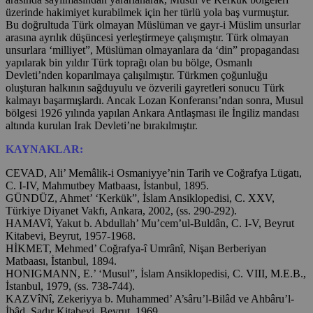
üzerinde hakimiyet kurabilmek için her türlü yola baş vurmuştur.
Bu doğrultuda Türk olmayan Müslüman ve gayr-i Müslim unsurlar
arasına ayrılık düşüncesi yerleştirmeye çalışmıştır. Türk olmayan
unsurlara ‘milliyet”, Müslüman olmayanlara da ‘din” propagandası
yapılarak bin yıldır Türk toprağı olan bu bölge, Osmanlı
Devleti’nden koparılmaya çalışılmıştır. Türkmen çoğunluğu
oluşturan halkının sağduyulu ve özverili gayretleri sonucu Türk
kalmayı başarmışlardı. Ancak Lozan Konferansı’ndan sonra, Musul
bölgesi 1926 yılında yapılan Ankara Antlaşması ile İngiliz mandası
altında kurulan Irak Devleti’ne bırakılmıştır.
KAYNAKLAR:
CEVAD, Ali’ Memâlik-i Osmaniyye’nin Tarih ve Coğrafya Lügatı,
C. I-IV, Mahmutbey Matbaası, İstanbul, 1895.
GÜNDÜZ, Ahmet’ ‘Kerkük”, İslam Ansiklopedisi, C. XXV,
Türkiye Diyanet Vakfı, Ankara, 2002, (ss. 290-292).
HAMAVî, Yakut b. Abdullah’ Mu’cem’ul-Buldân, C. I-V, Beyrut
Kitabevi, Beyrut, 1957-1968.
HİKMET, Mehmed’ Coğrafya-î Umrânî, Nişan Berberiyan
Matbaası, İstanbul, 1894.
HONIGMANN, E.’ ‘Musul”, İslam Ansiklopedisi, C. VIII, M.E.B.,
İstanbul, 1979, (ss. 738-744).
KAZVîNî, Zekeriyya b. Muhammed’ A’sâru’l-Bilâd ve Ahbâru’l-
İbâd, Sadır Kitabevi, Beyrut, 1969.