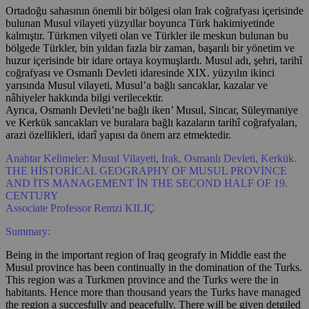
Ortadoğu sahasının önemli bir bölgesi olan Irak coğrafyası içerisinde
bulunan Musul vilayeti yüzyıllar boyunca Türk hakimiyetinde
kalmıştır. Türkmen vilyeti olan ve Türkler ile meskun bulunan bu
bölgede Türkler, bin yıldan fazla bir zaman, başarılı bir yönetim ve
huzur içerisinde bir idare ortaya koymuşlardı. Musul adı, şehri, tarihî
coğrafyası ve Osmanlı Devleti idaresinde XIX. yüzyılın ikinci
yarısında Musul vilayeti, Musul’a bağlı sancaklar, kazalar ve
nâhiyeler hakkında bilgi verilecektir.
Ayrıca, Osmanlı Devleti’ne bağlı iken’ Musul, Sincar, Süleymaniye
ve Kerkük sancakları ve buralara bağlı kazaların tarihî coğrafyaları,
arazi özellikleri, idarî yapısı da önem arz etmektedir.
Anahtar Kelimeler: Musul Vilayeti, Irak, Osmanlı Devleti, Kerkük.
THE HİSTORİCAL GEOGRAPHY OF MUSUL PROVİNCE
AND İTS MANAGEMENT İN THE SECOND HALF OF 19.
CENTURY
Associate Professor Remzi KILIÇ
Summary:
Being in the important region of Iraq geografy in Middle east the
Musul province has been continually in the domination of the Turks.
This region was a Turkmen province and the Turks were the in
habitants. Hence more than thousand years the Turks have managed
the region a succesfully and peacefully. There will be given detgiled