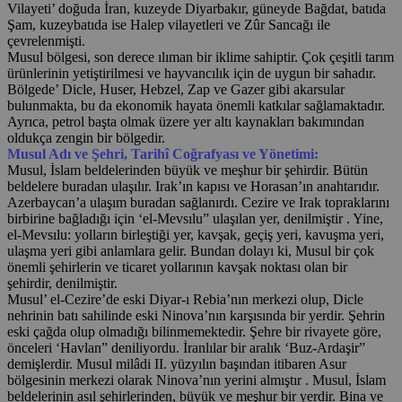
Vilayeti’ doğuda İran, kuzeyde Diyarbakır, güneyde Bağdat, batıda
Şam, kuzeybatıda ise Halep vilayetleri ve Zûr Sancağı ile
çevrelenmişti.
Musul bölgesi, son derece ılıman bir iklime sahiptir. Çok çeşitli tarım
ürünlerinin yetiştirilmesi ve hayvancılık için de uygun bir sahadır.
Bölgede’ Dicle, Huser, Hebzel, Zap ve Gazer gibi akarsular
bulunmakta, bu da ekonomik hayata önemli katkılar sağlamaktadır.
Ayrıca, petrol başta olmak üzere yer altı kaynakları bakımından
oldukça zengin bir bölgedir.
Musul Adı ve Şehri, Tarihî Coğrafyası ve Yönetimi:
Musul, İslam beldelerinden büyük ve meşhur bir şehirdir. Bütün
beldelere buradan ulaşılır. Irak’ın kapısı ve Horasan’ın anahtarıdır.
Azerbaycan’a ulaşım buradan sağlanırdı. Cezire ve Irak topraklarını
birbirine bağladığı için ‘el-Mevsılu” ulaşılan yer, denilmiştir . Yine,
el-Mevsılu: yolların birleştiği yer, kavşak, geçiş yeri, kavuşma yeri,
ulaşma yeri gibi anlamlara gelir. Bundan dolayı ki, Musul bir çok
önemli şehirlerin ve ticaret yollarının kavşak noktası olan bir
şehirdir, denilmiştir.
Musul’ el-Cezire’de eski Diyar-ı Rebia’nın merkezi olup, Dicle
nehrinin batı sahilinde eski Ninova’nın karşısında bir yerdir. Şehrin
eski çağda olup olmadığı bilinmemektedir. Şehre bir rivayete göre,
önceleri ‘Havlan” deniliyordu. İranlılar bir aralık ‘Buz-Ardaşir”
demişlerdir. Musul milâdi II. yüzyılın başından itibaren Asur
bölgesinin merkezi olarak Ninova’nın yerini almıştır . Musul, İslam
beldelerinin asıl şehirlerinden, büyük ve meşhur bir yerdir. Bina ve