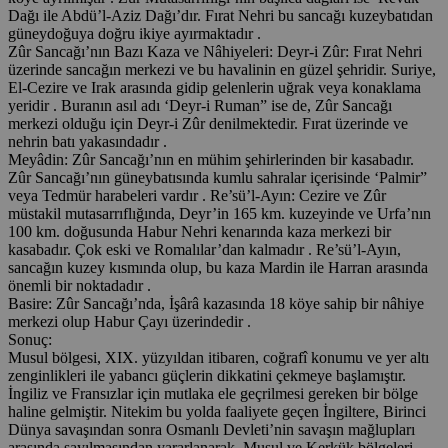
Dağı ile Abdü’l-Aziz Dağı’dır. Fırat Nehri bu sancağı kuzeybatıdan
güneydoğuya doğru ikiye ayırmaktadır .
Zûr Sancağı’nın Bazı Kaza ve Nâhiyeleri: Deyr-i Zûr: Fırat Nehri
üzerinde sancağın merkezi ve bu havalinin en güzel şehridir. Suriye,
El-Cezire ve Irak arasında gidip gelenlerin uğrak veya konaklama
yeridir . Buranın asıl adı ‘Deyr-i Ruman” ise de, Zûr Sancağı
merkezi olduğu için Deyr-i Zûr denilmektedir. Fırat üzerinde ve
nehrin batı yakasındadır .
Meyâdin: Zûr Sancağı’nın en mühim şehirlerinden bir kasabadır.
Zûr Sancağı’nın güneybatısında kumlu sahralar içerisinde ‘Palmir”
veya Tedmür harabeleri vardır . Re’sü’l-Ayın: Cezire ve Zûr
müstakil mutasarrıflığında, Deyr’in 165 km. kuzeyinde ve Urfa’nın
100 km. doğusunda Habur Nehri kenarında kaza merkezi bir
kasabadır. Çok eski ve Romalılar’dan kalmadır . Re’sü’l-Ayın,
sancağın kuzey kısmında olup, bu kaza Mardin ile Harran arasında
önemli bir noktadadır .
Basire: Zûr Sancağı’nda, İşârâ kazasında 18 köye sahip bir nâhiye
merkezi olup Habur Çayı üzerindedir .
Sonuç:
Musul bölgesi, XIX. yüzyıldan itibaren, coğrafî konumu ve yer altı
zenginlikleri ile yabancı güçlerin dikkatini çekmeye başlamıştır.
İngiliz ve Fransızlar için mutlaka ele geçrilmesi gereken bir bölge
haline gelmiştir. Nitekim bu yolda faaliyete geçen İngiltere, Birinci
Dünya savaşından sonra Osmanlı Devleti’nin savaşın mağlupları
arasında sayılmasından yararlanarak, Musul ve Kerkük bölgeleri