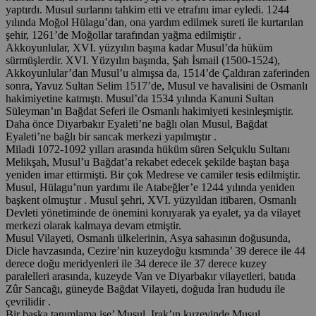
yaptırdı. Musul surlarını tahkim etti ve etrafını imar eyledi. 1244
yılında Moğol Hülagu’dan, ona yardım edilmek sureti ile kurtarılan
şehir, 1261’de Moğollar tarafından yağma edilmiştir .
Akkoyunlular, XVI. yüzyılın başına kadar Musul’da hüküm
sürmüşlerdir. XVI. Yüzyılın başında, Şah İsmail (1500-1524),
Akkoyunlular’dan Musul’u almışsa da, 1514’de Çaldıran zaferinden
sonra, Yavuz Sultan Selim 1517’de, Musul ve havalisini de Osmanlı
hakimiyetine katmıştı. Musul’da 1534 yılında Kanuni Sultan
Süleyman’ın Bağdat Seferi ile Osmanlı hakimiyeti kesinleşmiştir.
Daha önce Diyarbakır Eyaleti’ne bağlı olan Musul, Bağdat
Eyaleti’ne bağlı bir sancak merkezi yapılmıştır .
Miladi 1072-1092 yılları arasında hüküm süren Selçuklu Sultanı
Melikşah, Musul’u Bağdat’a rekabet edecek şekilde baştan başa
yeniden imar ettirmişti. Bir çok Medrese ve camiler tesis edilmiştir.
Musul, Hülagu’nun yardımı ile Atabeğler’e 1244 yılında yeniden
başkent olmuştur . Musul şehri, XVI. yüzyıldan itibaren, Osmanlı
Devleti yönetiminde de önemini koruyarak ya eyalet, ya da vilayet
merkezi olarak kalmaya devam etmiştir.
Musul Vilayeti, Osmanlı ülkelerinin, Asya sahasının doğusunda,
Dicle havzasında, Cezire’nin kuzeydoğu kısmında’ 39 derece ile 44
derece doğu meridyenleri ile 34 derece ile 37 derece kuzey
paralelleri arasında, kuzeyde Van ve Diyarbakır vilayetleri, batıda
Zûr Sancağı, güneyde Bağdat Vilayeti, doğuda İran hududu ile
çevrilidir .
Bir başka tanımlama ise’ Musul, Irak’ın kuzeyinde Musul