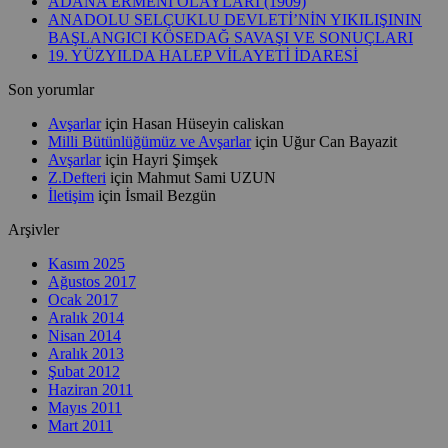
ADANA ERMENİ OLAYLARI (1909)
ANADOLU SELÇUKLU DEVLETİ’NİN YIKILIŞININ
BAŞLANGICI KÖSEDAĞ SAVAŞI VE SONUÇLARI
19. YÜZYILDA HALEP VİLAYETİ İDARESİ
Son yorumlar
Avşarlar
için
Hasan Hüseyin caliskan
Milli Bütünlüğümüz ve Avşarlar
için
Uğur Can Bayazit
Avşarlar
için
Hayri Şimşek
Z.Defteri
için
Mahmut Sami UZUN
İletişim
için
İsmail Bezgün
Arşivler
Kasım 2025
Ağustos 2017
Ocak 2017
Aralık 2014
Nisan 2014
Aralık 2013
Şubat 2012
Haziran 2011
Mayıs 2011
Mart 2011