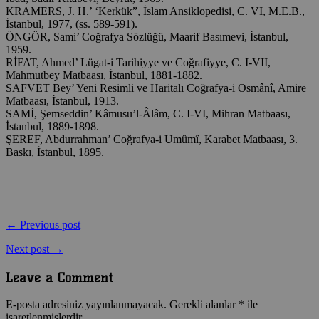
KRAMERS, J. H.’ ‘Kerkük”, İslam Ansiklopedisi, C. VI, M.E.B.,
İstanbul, 1977, (ss. 589-591).
ÖNGÖR, Sami’ Coğrafya Sözlüğü, Maarif Basımevi, İstanbul,
1959.
RİFAT, Ahmed’ Lügat-i Tarihiyye ve Coğrafiyye, C. I-VII,
Mahmutbey Matbaası, İstanbul, 1881-1882.
SAFVET Bey’ Yeni Resimli ve Haritalı Coğrafya-i Osmânî, Amire
Matbaası, İstanbul, 1913.
SAMİ, Şemseddin’ Kâmusu’l-Âlâm, C. I-VI, Mihran Matbaası,
İstanbul, 1889-1898.
ŞEREF, Abdurrahman’ Coğrafya-i Umûmî, Karabet Matbaası, 3.
Baskı, İstanbul, 1895.
← Previous post
Next post →
Leave a Comment
E-posta adresiniz yayınlanmayacak.
Gerekli alanlar
*
ile
işaretlenmişlerdir