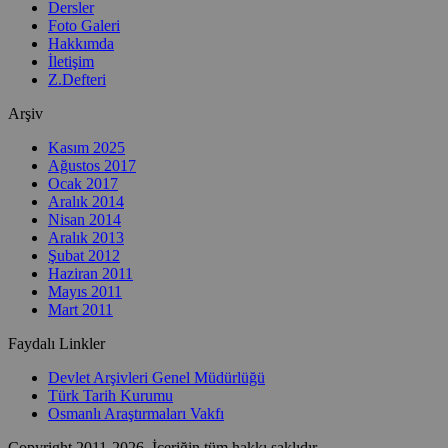
Dersler
Foto Galeri
Hakkımda
İletişim
Z.Defteri
Arşiv
Kasım 2025
Ağustos 2017
Ocak 2017
Aralık 2014
Nisan 2014
Aralık 2013
Şubat 2012
Haziran 2011
Mayıs 2011
Mart 2011
Faydalı Linkler
Devlet Arşivleri Genel Müdürlüğü
Türk Tarih Kurumu
Osmanlı Araştırmaları Vakfı
Copyright 2011-2026. İçeriğin tüm hakkı saklıdır.