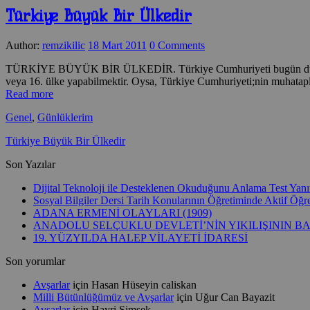
Türkiye Büyük Bir Ülkedir
Author:
remzikilic
18 Mart 2011
0 Comments
TÜRKİYE BÜYÜK BİR ÜLKEDİR. Türkiye Cumhuriyeti bugün dünyada ek
veya 16. ülke yapabilmektir. Oysa, Türkiye Cumhuriyeti;nin muhatapl
Read more
Genel
,
Günlüklerim
Türkiye Büyük Bir Ülkedir
Son Yazılar
Dijital Teknoloji ile Desteklenen Okuduğunu Anlama Test Yanıtla
Sosyal Bilgiler Dersi Tarih Konularının Öğretiminde Aktif Ö
ADANA ERMENİ OLAYLARI (1909)
ANADOLU SELÇUKLU DEVLETİ’NİN YIKILIŞININ B
19. YÜZYILDA HALEP VİLAYETİ İDARESİ
Son yorumlar
Avşarlar
için
Hasan Hüseyin caliskan
Milli Bütünlüğümüz ve Avşarlar
için
Uğur Can Bayazit
Avşarlar
için
Hayri Şimşek