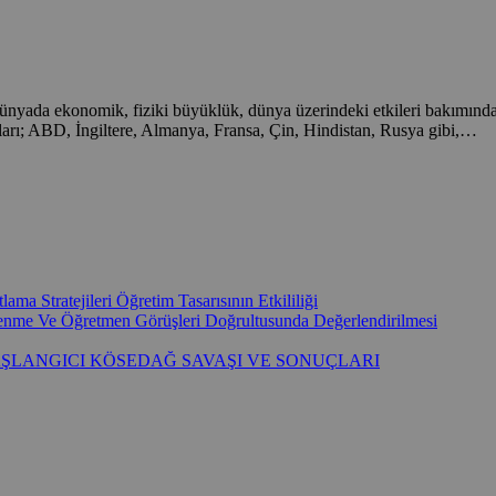
onomik, fiziki büyüklük, dünya üzerindeki etkileri bakımından 19. 
arı; ABD, İngiltere, Almanya, Fransa, Çin, Hindistan, Rusya gibi,…
ma Stratejileri Öğretim Tasarısının Etkililiği
ğrenme Ve Öğretmen Görüşleri Doğrultusunda Değerlendirilmesi
AŞLANGICI KÖSEDAĞ SAVAŞI VE SONUÇLARI