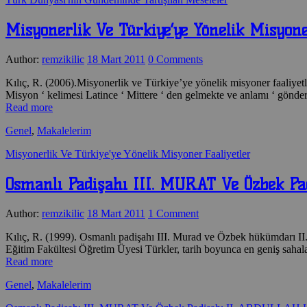
Misyonerlik Ve Türkiye’ye Yönelik Misyone
Author:
remzikilic
18 Mart 2011
0 Comments
Kılıç, R. (2006).Misyonerlik ve Türkiye’ye yönelik misyoner faaliyetl
Misyon ‘ kelimesi Latince ‘ Mittere ‘ den gelmekte ve anlamı ‘ gön
Read more
Genel
,
Makalelerim
Misyonerlik Ve Türkiye'ye Yönelik Misyoner Faaliyetler
Osmanlı Padişahı III. MURAT Ve Özbek
Author:
remzikilic
18 Mart 2011
1 Comment
Kılıç, R. (1999). Osmanlı padişahı III. Murad ve Özbek hükümdarı II
Eğitim Fakültesi Öğretim Üyesi Türkler, tarih boyunca en geniş sah
Read more
Genel
,
Makalelerim