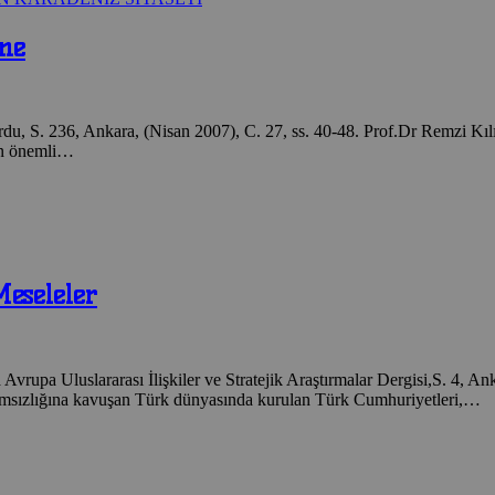
ine
rdu, S. 236, Ankara, (Nisan 2007), C. 27, ss. 40-48. Prof.Dr Remzi Kıl
dan önemli…
eseleler
Avrupa Uluslararası İlişkiler ve Stratejik Araştırmalar Dergisi,S. 4, A
ağımsızlığına kavuşan Türk dünyasında kurulan Türk Cumhuriyetleri,…