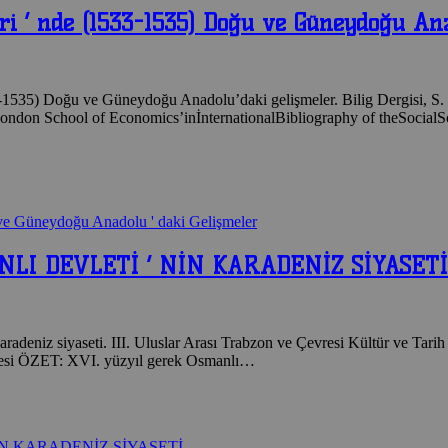
ri ‘ nde (1533-1535) Doğu ve Güneydoğu Ana
-1535) Doğu ve Güneydoğu Anadolu’daki gelişmeler. Bilig Dergisi, S. 
ndon School of Economics’inİnternationalBibliography of theSocialScie
 ve Güneydoğu Anadolu ' daki Gelişmeler
NLI DEVLETİ ‘ NİN KARADENİZ SİYASETİ
Karadeniz siyaseti. III. Uluslar Arası Trabzon ve Çevresi Kültür ve T
Üyesi ÖZET: XVI. yüzyıl gerek Osmanlı…
İN KARADENİZ SİYASETİ