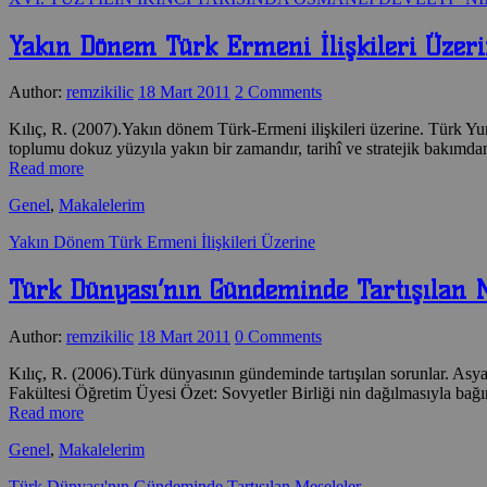
Yakın Dönem Türk Ermeni İlişkileri Üzer
Author:
remzikilic
18 Mart 2011
2 Comments
Kılıç, R. (2007).Yakın dönem Türk-Ermeni ilişkileri üzerine. Türk Yu
toplumu dokuz yüzyıla yakın bir zamandır, tarihî ve stratejik bakım
Read more
Genel
,
Makalelerim
Yakın Dönem Türk Ermeni İlişkileri Üzerine
Türk Dünyası’nın Gündeminde Tartışılan M
Author:
remzikilic
18 Mart 2011
0 Comments
Kılıç, R. (2006).Türk dünyasının gündeminde tartışılan sorunlar. Asya 
Fakültesi Öğretim Üyesi Özet: Sovyetler Birliği nin dağılmasıyla b
Read more
Genel
,
Makalelerim
Türk Dünyası'nın Gündeminde Tartışılan Meseleler