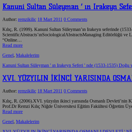
Kanuni Sultan Süleyman ‘ ın Irakeyn Sefe
Author:
remzikilic
18 Mart 2011
0 Comments
Kılıç, R. (1999). Kanuni Sultan Süleyman’ın Irakeyn seferinde (1533
ScientificAbstracts’ınSociologicalAbstractsManaging Editörlüğü ve Lo
“Online…
Read more
Genel
,
Makalelerim
Kanuni Sultan Süleyman ' ın Irakeyn Seferi ' nde (1533-1535) Doğu
XVI. YÜZYILIN İKİNCİ YARISINDA OSMA
Author:
remzikilic
18 Mart 2011
0 Comments
Kılıç, R. (2006).XVI. yüzyılın ikinci yarısında Osmanlı Devleti’nin 
Prof.Dr Remzi Kılıç Niğde Üniversitesi Eğitim Fakültesi Öğretim 
Read more
Genel
,
Makalelerim
XVI. YÜZYILIN İKİNCİ YARISINDA OSMANLI DEVLETİ ' N