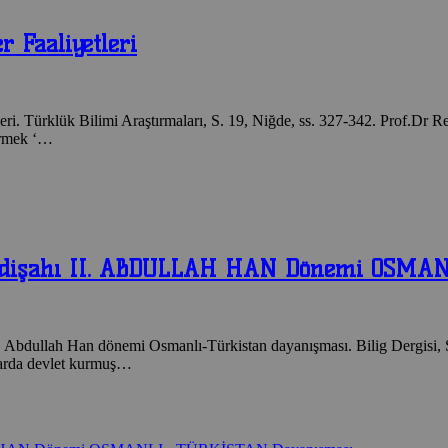
r Faaliyetleri
eri. Türklük Bilimi Araştırmaları, S. 19, Niğde, ss. 327-342. Prof.Dr 
dermek ‘…
 Padişahı II. ABDULLAH HAN Dönemi OSMA
. Abdullah Han dönemi Osmanlı-Türkistan dayanışması. Bilig Dergisi, S
alarda devlet kurmuş…