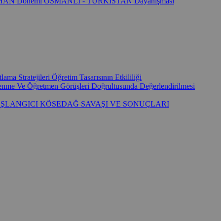
AH HAN Dönemi OSMANLI - TÜRKİSTAN Dayanışması
ma Stratejileri Öğretim Tasarısının Etkililiği
ğrenme Ve Öğretmen Görüşleri Doğrultusunda Değerlendirilmesi
AŞLANGICI KÖSEDAĞ SAVAŞI VE SONUÇLARI