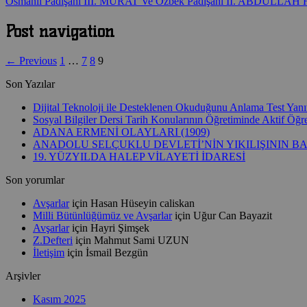
Osmanlı Padişahı III. MURAT Ve Özbek Padişahı II. ABDULL
Post navigation
← Previous
1
…
7
8
9
Son Yazılar
Dijital Teknoloji ile Desteklenen Okuduğunu Anlama Test Yanıtla
Sosyal Bilgiler Dersi Tarih Konularının Öğretiminde Aktif Ö
ADANA ERMENİ OLAYLARI (1909)
ANADOLU SELÇUKLU DEVLETİ’NİN YIKILIŞININ B
19. YÜZYILDA HALEP VİLAYETİ İDARESİ
Son yorumlar
Avşarlar
için
Hasan Hüseyin caliskan
Milli Bütünlüğümüz ve Avşarlar
için
Uğur Can Bayazit
Avşarlar
için
Hayri Şimşek
Z.Defteri
için
Mahmut Sami UZUN
İletişim
için
İsmail Bezgün
Arşivler
Kasım 2025