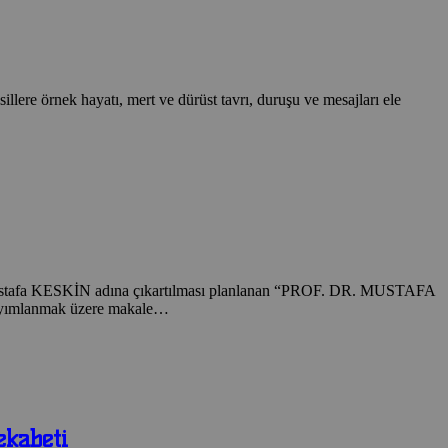
illere örnek hayatı, mert ve dürüst tavrı, duruşu ve mesajları ele
stafa KESKİN adına çıkartılması planlanan “PROF. DR. MUSTAFA
ayımlanmak üzere makale…
ekabeti