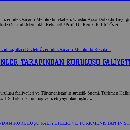
vleti üzerinde Osmanlı-Memluklu rekabeti. Uluslar Arası Dulkadir Beyl
Üzerinde Osmanlı-Memluklu Rekabeti *Prof. Dr. Remzi KILIÇ Özet:…
ulkadiroğulları Devleti Üzerinde Osmanlı-Memluklu Rekabeti
ENLER TARAFINDAN KURULUŞU FALİYET
kuruluşu faaliyetleri ve Türkmenistan’ın stratejik önemi. Türkmen Hal
s. 1-9, Bildiri sunulmuş ve özeti yayımlanmıştır….
DAN KURULUŞU FALİYETLERİ VE TÜRKMENİSTAN’IN ST