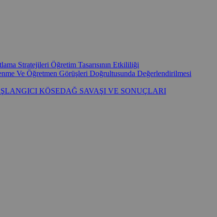
ma Stratejileri Öğretim Tasarısının Etkililiği
ğrenme Ve Öğretmen Görüşleri Doğrultusunda Değerlendirilmesi
AŞLANGICI KÖSEDAĞ SAVAŞI VE SONUÇLARI