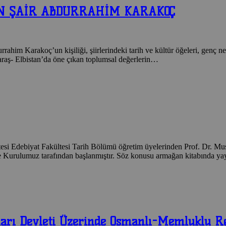
 ŞAİR ABDURRAHİM KARAKOÇ
him Karakoç’un kişiliği, şiirlerindeki tarih ve kültür öğeleri, genç nes
raş- Elbistan’da öne çıkan toplumsal değerlerin…
biyat Fakültesi Tarih Bölümü öğretim üyelerinden Prof. Dr. Mu
urulumuz tarafından başlanmıştır. Söz konusu armağan kitabında y
ulları Devleti Üzerinde Osmanlı-Memluklu R