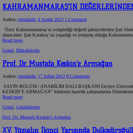
KAHRAMANMARAŞ’IN DEĞERLERİNDEN
Author:
remzikilic
4 Aralık 2013
1 Comment
Özet: Kahramanmaraş’ın yetiştirdiği değerli şahsiyetlerden Şair Abdurra
alınacaktır. Şair Karakoç’un yaşadığı ve yetişmiş olduğu Kahramanma
Read more
Genel
,
Makalelerim
Prof. Dr. Mustafa Keskin’e Armağan
Author:
remzikilic
17 Şubat 2012
0 Comments
SAYIN BÖLÜM / ANABİLİM DALI BAŞKANI Erciyes Üniversitesi Ede
KESKİN’E ARMAĞAN” kitabının hazırlık çalışmalarına Düzenleme K
Read more
Genel
,
Günlüklerim
Prof. Dr. Mustafa Keskin'e Armağan
XV. Yüzyılın İkinci Yarısında Dulkadiroğ