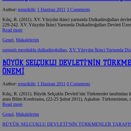
Author:
remzikilic
1 Haziran 2011
3 Comments
Kılıç, R. (2011). XV. Yüzyılın ikinci yarısında Dulkadiroğulları de
229-242. XV. Yüzyılın İkinci Yarısında Dulkadiroğulları Devleti 
Read more
Genel
,
Makalelerim
osmanlı memluklu dulkadiroğulları
,
XV. Yüzyılın İkinci Yarısında D
BÜYÜK SELÇUKLU DEVLETİ’NİN TÜRKM
ÖNEMİ
Author:
remzikilic
1 Haziran 2011
0 Comments
Kılıç, R. (2011). Büyük Selçuklu Devleti’nin Türkmenler tarafından 
arası Bilim Konferansı, (22-25 Şubat 2011), Aşkabat- Türkmenistan, s
Read more
Genel
,
Makalelerim
BÜYÜK SELÇUKLU DEVLETİ’NİN TÜRKMENLER TARAFIN