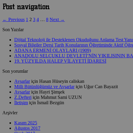
Post navigation
← Previous
1
2
3
4
…
8
Next →
Son Yazılar
Dijital Teknoloji ile Desteklenen Okuduğunu Anlama Test Yanıtla
Sosyal Bilgiler Dersi Tarih Konularının Öğretiminde Aktif Ö
ADANA ERMENİ OLAYLARI (1909)
ANADOLU SELÇUKLU DEVLETİ’NİN YIKILIŞININ B
19. YÜZYILDA HALEP VİLAYETİ İDARESİ
Son yorumlar
Avşarlar
için
Hasan Hüseyin caliskan
Milli Bütünlüğümüz ve Avşarlar
için
Uğur Can Bayazit
Avşarlar
için
Hayri Şimşek
Z.Defteri
için
Mahmut Sami UZUN
İletişim
için
İsmail Bezgün
Arşivler
Kasım 2025
Ağustos 2017