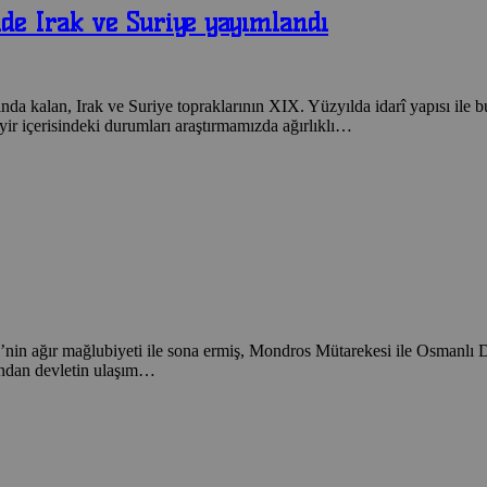
de Irak ve Suriye yayımlandı
 kalan, Irak ve Suriye topraklarının XIX. Yüzyılda idarî yapısı ile bu 
seyir içerisindeki durumları araştırmamızda ağırlıklı…
nin ağır mağlubiyeti ile sona ermiş, Mondros Mütarekesi ile Osmanlı D
yandan devletin ulaşım…